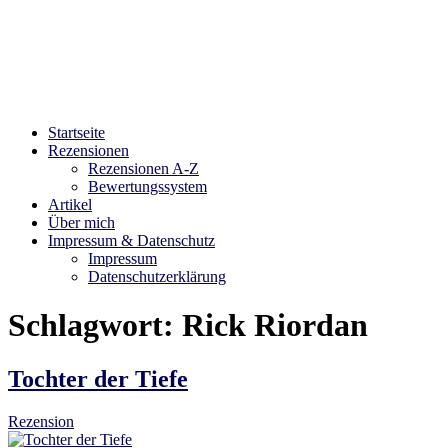
Bibliophilara
Möge die Liebe zu Büchern niemals enden
Startseite
Rezensionen
Rezensionen A-Z
Bewertungssystem
Artikel
Über mich
Impressum & Datenschutz
Impressum
Datenschutzerklärung
Schlagwort:
Rick Riordan
Tochter der Tiefe
Rezension