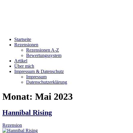
Bibliophilara
Möge die Liebe zu Büchern niemals enden
Startseite
Rezensionen
Rezensionen A-Z
Bewertungssystem
Artikel
Über mich
Impressum & Datenschutz
Impressum
Datenschutzerklärung
Monat:
Mai 2023
Hannibal Rising
Rezension