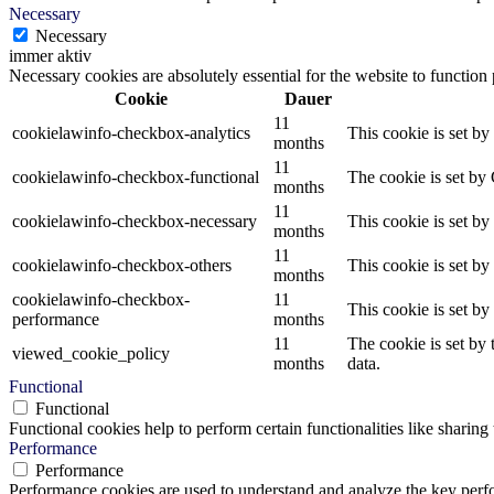
Necessary
Necessary
immer aktiv
Necessary cookies are absolutely essential for the website to function
Cookie
Dauer
11
cookielawinfo-checkbox-analytics
This cookie is set b
months
11
cookielawinfo-checkbox-functional
The cookie is set by
months
11
cookielawinfo-checkbox-necessary
This cookie is set b
months
11
cookielawinfo-checkbox-others
This cookie is set b
months
cookielawinfo-checkbox-
11
This cookie is set b
performance
months
11
The cookie is set by
viewed_cookie_policy
months
data.
Functional
Functional
Functional cookies help to perform certain functionalities like sharing 
Performance
Performance
Performance cookies are used to understand and analyze the key perfor