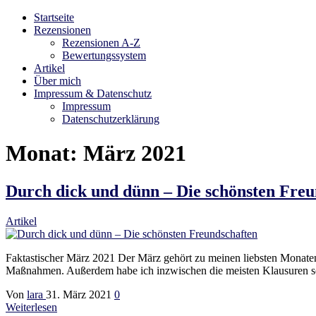
Startseite
Bibliophilara
Möge die Liebe zu Büchern niemals enden
Rezensionen
Rezensionen A-Z
Bewertungssystem
Artikel
Über mich
Impressum & Datenschutz
Impressum
Datenschutzerklärung
Monat:
März 2021
Durch dick und dünn – Die schönsten Freu
Artikel
Faktastischer März 2021 Der März gehört zu meinen liebsten Monaten
Maßnahmen. Außerdem habe ich inzwischen die meisten Klausuren sowi
Von
lara
31. März 2021
0
Weiterlesen