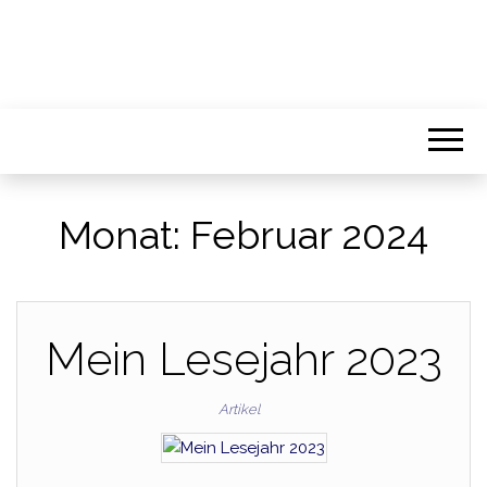
BIBLIOPHILAR
Möge die Liebe zu Büchern niemals
Monat:
Februar 2024
enden
Mein Lesejahr 2023
Artikel