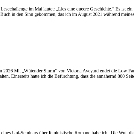
esechallenge im Mai lautet: „Lies eine queere Geschichte.“ Es ist ein
ein Buch in den Sinn gekommen, das ich im August 2021 während mein
 2026 Mit „Wütender Sturm“ von Victoria Aveyard endet die Low Fant
alten. Einerseits hatte ich die Befürchtung, dass die annähernd 800 S
nes Uni-Seminars über feministische Romane habe ich „Die Wut, die b