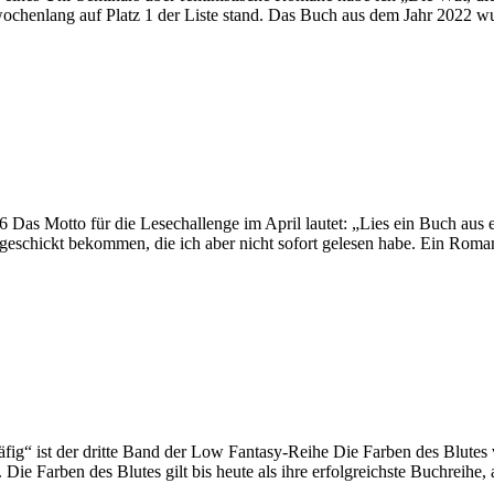
 wochenlang auf Platz 1 der Liste stand. Das Buch aus dem Jahr 2022
as Motto für die Lesechallenge im April lautet: „Lies ein Buch aus ei
ugeschickt bekommen, die ich aber nicht sofort gelesen habe. Ein Roma
fig“ ist der dritte Band der Low Fantasy-Reihe Die Farben des Blutes
 Die Farben des Blutes gilt bis heute als ihre erfolgreichste Buchreihe,