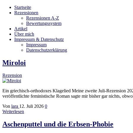
Startseite
Möge die Liebe zu Büchern niemals enden
Rezensionen
Bibliophilara
Rezensionen A-Z
Bewertungssystem
Artikel
Über mich
Impressum & Datenschutz
Impressum
Datenschutzerklärung
Miroloi
Rezension
Ein griechisch-orthodoxes Klagelied Meine zweite Juli-Rezension 202
veröffentlichte feministische Roman sagte mir bisher gar nichts, obw
Von
lara
12. Juli 2026
0
Weiterlesen
Aschenputtel und die Erbsen-Phobie