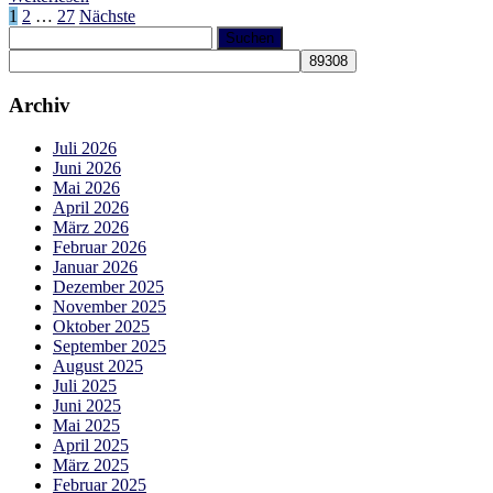
Seitennummerierung
1
2
…
27
Nächste
Suchen
der
nach:
Beiträge
Archiv
Juli 2026
Juni 2026
Mai 2026
April 2026
März 2026
Februar 2026
Januar 2026
Dezember 2025
November 2025
Oktober 2025
September 2025
August 2025
Juli 2025
Juni 2025
Mai 2025
April 2025
März 2025
Februar 2025