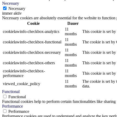
Necessary
Necessary
immer aktiv
Necessary cookies are absolutely essential for the website to function
Cookie
Dauer
11
cookielawinfo-checkbox-analytics
This cookie is set b
months
11
cookielawinfo-checkbox-functional
The cookie is set by
months
11
cookielawinfo-checkbox-necessary
This cookie is set b
months
11
cookielawinfo-checkbox-others
This cookie is set b
months
cookielawinfo-checkbox-
11
This cookie is set b
performance
months
11
The cookie is set by
viewed_cookie_policy
months
data.
Functional
Functional
Functional cookies help to perform certain functionalities like sharing 
Performance
Performance
Performance cookies are used to understand and analyze the key perfor