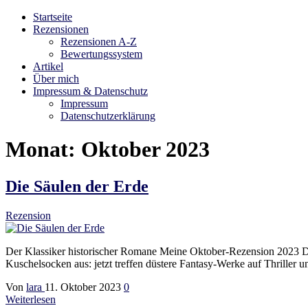
Startseite
Bibliophilara
Möge die Liebe zu Büchern niemals enden
Rezensionen
Rezensionen A-Z
Bewertungssystem
Artikel
Über mich
Impressum & Datenschutz
Impressum
Datenschutzerklärung
Monat:
Oktober 2023
Die Säulen der Erde
Rezension
Der Klassiker historischer Romane Meine Oktober-Rezension 2023 Der
Kuschelsocken aus: jetzt treffen düstere Fantasy-Werke auf Thrill
Von
lara
11. Oktober 2023
0
Weiterlesen