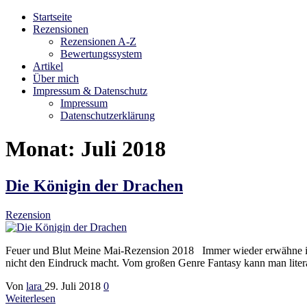
Startseite
Bibliophilara
Möge die Liebe zu Büchern niemals enden
Rezensionen
Rezensionen A-Z
Bewertungssystem
Artikel
Über mich
Impressum & Datenschutz
Impressum
Datenschutzerklärung
Monat:
Juli 2018
Die Königin der Drachen
Rezension
Feuer und Blut Meine Mai-Rezension 2018 Immer wieder erwähne ich
nicht den Eindruck macht. Vom großen Genre Fantasy kann man litera
Von
lara
29. Juli 2018
0
Weiterlesen