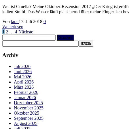
Wer ist Cruella? Meine Oktober-Rezension 2017 „Der Krieg ist eröffn
kalten Strahl. Das Wasser läuft plätschernd über meine Finger. Ich b
Von
lara
17. Juli 2018
0
Weiterlesen
Seitennummerierung
1
2
…
4
Nächste
Suchen
der
nach:
Beiträge
Archiv
Juli 2026
Juni 2026
Mai 2026
April 2026
März 2026
Februar 2026
Januar 2026
Dezember 2025
November 2025
Oktober 2025
September 2025
August 2025
Juli 2025