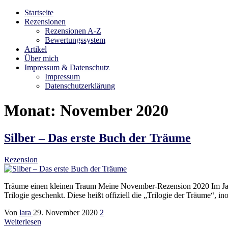
Startseite
Bibliophilara
Möge die Liebe zu Büchern niemals enden
Rezensionen
Rezensionen A-Z
Bewertungssystem
Artikel
Über mich
Impressum & Datenschutz
Impressum
Datenschutzerklärung
Monat:
November 2020
Silber – Das erste Buch der Träume
Rezension
Träume einen kleinen Traum Meine November-Rezension 2020 Im Jahr 
Trilogie geschenkt. Diese heißt offiziell die „Trilogie der Träume“, i
Von
lara
29. November 2020
2
Weiterlesen