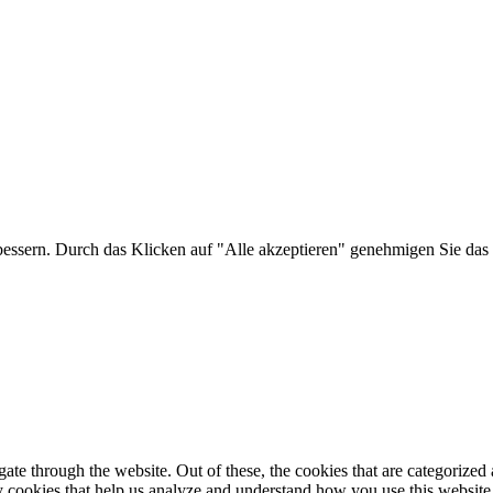
bessern. Durch das Klicken auf "Alle akzeptieren" genehmigen Sie das 
e through the website. Out of these, the cookies that are categorized a
rty cookies that help us analyze and understand how you use this websit