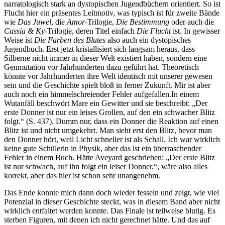
narratologisch stark an dystopischen Jugendbüchern orientiert. So ist
Flucht hier ein präsentes Leitmotiv, was typisch ist für zweite Bände
wie
Das Juwel
, die
Amor
-Trilogie,
Die Bestimmung
oder auch die
Cassia & Ky
-Trilogie, deren Titel einfach
Die Flucht
ist. In gewisser
Weise ist
Die Farben des Blutes
also auch ein dystopisches
Jugendbuch. Erst jetzt kristallisiert sich langsam heraus, dass
Silberne nicht immer in dieser Welt existiert haben, sondern eine
Genmutation vor Jahrhunderten dazu geführt hat. Theoretisch
könnte vor Jahrhunderten ihre Welt identisch mit unserer gewesen
sein und die Geschichte spielt bloß in ferner Zukunft. Mir ist aber
auch noch ein himmelschreiender Fehler aufgefallen.In einem
Wutanfäll beschwört Mare ein Gewitter und sie beschreibt: „Der
erste Donner ist nur ein leises Grollen, auf den ein schwacher Blitz
folgt.“ (S. 437). Dumm nur, dass ein Donner die Reaktion auf einen
Blitz ist und nicht umgekehrt. Man sieht erst den Blitz, bevor man
den Donner hört, weil Licht schneller ist als Schall. Ich war wirklich
keine gute Schülerin in Physik, aber das ist ein überraschender
Fehler in einem Buch. Hätte Aveyard geschrieben: „Der erste Blitz
ist nur schwach, auf ihn folgt ein leiser Donner.“, wäre also alles
korrekt, aber das hier ist schon sehr unangenehm.
Das Ende konnte mich dann doch wieder fesseln und zeigt, wie viel
Potenzial in dieser Geschichte steckt, was in diesem Band aber nicht
wirklich entfaltet werden konnte. Das Finale ist teilweise blutig. Es
sterben Figuren, mit denen ich nicht gerechnet hätte. Und das auf