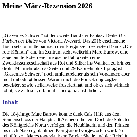
Meine März-Rezension 2026
„Gläsernes Schwert“ ist der zweite Band der Fantasy-Reihe
Die
Farben des Blutes
von Victoria Aveyard. Das 2016 erschienene
Buch setzt unmittelbar nach den Ereignissen des ersten Bands „Die
rote Königin“ ein. Im Zentrum steht weiterhin Mare Barrow, eine
sogenannte Rote, deren magische Fähigkeiten eine
Zweiklassengesellschaft aus Rot und Silber ins Wanken zu bringen
droht. Mit mehr als 550 Seiten und 29 Kapiteln plus Epilog ist
„Gläsernes Schwert“ noch umfangreicher als sein Vorgänger, aber
nicht unbedingt besser. Warum mich die Fortsetzung zugleich
begeistert sowie stellenweise frustriert hat, und ob es sich wirklich
lohnt, sie zu lesen, erfahrt ihr hier ganz ausführlich.
Inhalt
Die 18-jährige Mare Barrow konnte dank Cals Hilfe aus dem
Sonnenschloss der Hauptstadt Archeon fliehen. Doch die Soldaten
des Königreichs Norta verfolgen die Neublüterin und den Prinzen
bis nach Naercey, da ihnen Königsmord vorgeworfen wird. Nur
mithilfe von Mares totgeglaubtem Bruder Shade und der Rebellin