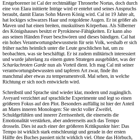
Erstgeborener ist Cal der rechtmäßige Thronerbe Nortas, doch durch
eine von Elara initiierte Intrige wird er entehrt und seines Anspruchs
beraubt, damit Elaras Sohn Maven König wird. Cal ist 19 Jahre alt,
hat lockiges schwarzes Haar und rotgoldene Augen. Er ist größer als
Maven und hat einen breiten, muskulösen Körperbau. Als Silberner
des Königshauses besitzt er Pyrokinese-Fähigkeiten. Er kann also
aus seinen Händen Feuer beschwören und dieses bändigen. Cal hat
ein hohes Verantwortungsbewusstsein für sein Volk, weshalb er sich
früher nachts heimlich unter die Leute geschlichen hat, um zu
beobachten, was sie beschäftigt. Er ist zudem militärisch interessiert
und wurde jahrelang zu einem guten Strategen ausgebildet, was der
Scharlachroten Garde
nun als Vorteil dient. Ich mag Cal mit seiner
verantwortungsbewussten und tapferen Art zwar, finde ihn
manchmal aber etwas zu temperamentvoll. Mal sehen, in welche
Richtung er sich noch entwickeln wird.
Schreibstil und Sprache sind wieder klar, modern und zugänglich.
Aveyard verzichtet auf sprachliche Experimente und legt so einen
größeren Fokus auf den Plot. Besonders auffällig ist hier der Anteil
an Mares inneren Monologen: Sie steckt voller Zweifel,
Schuldgefühlen und innerer Zerrissenheit, die einerseits die
Emotionalität verstärken, aber andererseits auch das Tempo
drosseln. Dies ist auch einer der größeren Kritikpunkte hier: Das
Tempo ist wirklich stark entschleunigt und gerade in der ersten
Hälfte des Buches passiert nicht wirklich viel. Ohne das Hörbuch,