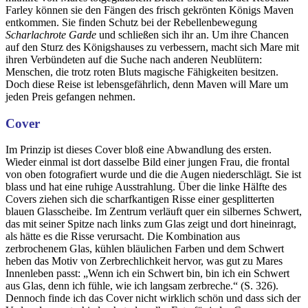
Farley können sie den Fängen des frisch gekrönten Königs Maven
entkommen. Sie finden Schutz bei der Rebellenbewegung
Scharlachrote Garde
und schließen sich ihr an. Um ihre Chancen
auf den Sturz des Königshauses zu verbessern, macht sich Mare mit
ihren Verbündeten auf die Suche nach anderen Neublütern:
Menschen, die trotz roten Bluts magische Fähigkeiten besitzen.
Doch diese Reise ist lebensgefährlich, denn Maven will Mare um
jeden Preis gefangen nehmen.
Cover
Im Prinzip ist dieses Cover bloß eine Abwandlung des ersten.
Wieder einmal ist dort dasselbe Bild einer jungen Frau, die frontal
von oben fotografiert wurde und die die Augen niederschlägt. Sie ist
blass und hat eine ruhige Ausstrahlung. Über die linke Hälfte des
Covers ziehen sich die scharfkantigen Risse einer gesplitterten
blauen Glasscheibe. Im Zentrum verläuft quer ein silbernes Schwert,
das mit seiner Spitze nach links zum Glas zeigt und dort hineinragt,
als hätte es die Risse verursacht. Die Kombination aus
zerbrochenem Glas, kühlen bläulichen Farben und dem Schwert
heben das Motiv von Zerbrechlichkeit hervor, was gut zu Mares
Innenleben passt: „Wenn ich ein Schwert bin, bin ich ein Schwert
aus Glas, denn ich fühle, wie ich langsam zerbreche.“ (S. 326).
Dennoch finde ich das Cover nicht wirklich schön und dass sich der