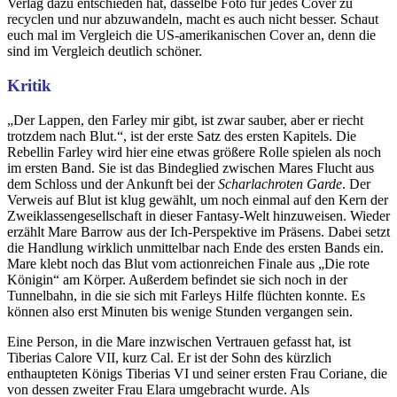
Verlag dazu entschieden hat, dasselbe Foto für jedes Cover zu
recyclen und nur abzuwandeln, macht es auch nicht besser. Schaut
euch mal im Vergleich die US-amerikanischen Cover an, denn die
sind im Vergleich deutlich schöner.
Kritik
„Der Lappen, den Farley mir gibt, ist zwar sauber, aber er riecht
trotzdem nach Blut.“, ist der erste Satz des ersten Kapitels. Die
Rebellin Farley wird hier eine etwas größere Rolle spielen als noch
im ersten Band. Sie ist das Bindeglied zwischen Mares Flucht aus
dem Schloss und der Ankunft bei der
Scharlachroten Garde
. Der
Verweis auf Blut ist klug gewählt, um noch einmal auf den Kern der
Zweiklassengesellschaft in dieser Fantasy-Welt hinzuweisen. Wieder
erzählt Mare Barrow aus der Ich-Perspektive im Präsens. Dabei setzt
die Handlung wirklich unmittelbar nach Ende des ersten Bands ein.
Mare klebt noch das Blut vom actionreichen Finale aus „Die rote
Königin“ am Körper. Außerdem befindet sie sich noch in der
Tunnelbahn, in die sie sich mit Farleys Hilfe flüchten konnte. Es
können also erst Minuten bis wenige Stunden vergangen sein.
Eine Person, in die Mare inzwischen Vertrauen gefasst hat, ist
Tiberias Calore VII, kurz Cal. Er ist der Sohn des kürzlich
enthaupteten Königs Tiberias VI und seiner ersten Frau Coriane, die
von dessen zweiter Frau Elara umgebracht wurde. Als