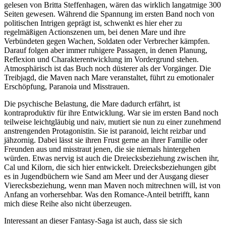
gelesen von Britta Steffenhagen, wären das wirklich langatmige 300
Seiten gewesen. Während die Spannung im ersten Band noch von
politischen Intrigen geprägt ist, schwenkt es hier eher zu
regelmäßigen Actionszenen um, bei denen Mare und ihre
Verbündeten gegen Wachen, Soldaten oder Verbrecher kämpfen.
Darauf folgen aber immer ruhigere Passagen, in denen Planung,
Reflexion und Charakterentwicklung im Vordergrund stehen.
Atmosphärisch ist das Buch noch düsterer als der Vorgänger. Die
Treibjagd, die Maven nach Mare veranstaltet, führt zu emotionaler
Erschöpfung, Paranoia und Misstrauen.
Die psychische Belastung, die Mare dadurch erfährt, ist
kontraproduktiv für ihre Entwicklung. War sie im ersten Band noch
teilweise leichtgläubig und naiv, mutiert sie nun zu einer zunehmend
anstrengenden Protagonistin. Sie ist paranoid, leicht reizbar und
jähzornig. Dabei lässt sie ihren Frust gerne an ihrer Familie oder
Freunden aus und misstraut jenen, die sie niemals hintergehen
würden. Etwas nervig ist auch die Dreiecksbeziehung zwischen ihr,
Cal und Kilorn, die sich hier entwickelt. Dreiecksbeziehungen gibt
es in Jugendbüchern wie Sand am Meer und der Ausgang dieser
Vierecksbeziehung, wenn man Maven noch mitrechnen will, ist von
Anfang an vorhersehbar. Was den Romance-Anteil betrifft, kann
mich diese Reihe also nicht überzeugen.
Interessant an dieser Fantasy-Saga ist auch, dass sie sich