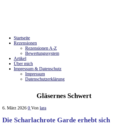
Bibliophilara
Möge die Liebe zu Büchern niemals enden
Startseite
Rezensionen
Rezensionen A-Z
Bewertungssystem
Artikel
Über mich
Impressum & Datenschutz
Impressum
Datenschutzerklärung
Gläsernes Schwert
6. März 2026
0
Von
lara
Die Scharlachrote Garde erhebt sich