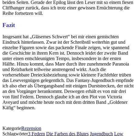
beiden Seiten. Gerade der Epilog lässt den Leser mit so einem fiesen
Cliffhanger zurück, dass ich trotz einer gewissen Ernüchterung die
Reihe fortsetzen will.
Fazit
Insgesamt hat „Gläsernes Schwert“ bei mir einen gemischten
Eindruck hinterlassen. Zwar ist der Schreibstil weiterhin gut und
einzelne Figuren sowie das packende Finale zeigen, wie spannend
die Geschichte in ihrem Kern ist. Dennoch leidet der zweite Band
unter einen entschleunigten Tempo, insbesondere in der ersten
Hälfte. Hinzu kommt, dass Mare durch ihre zunehmende Paranoia
und Reizbarkeit teilweise anstrengend wirkt. Auch die
vorhersehbare Dreiecksbeziehung sowie kleinere Fachfehler trüben
das Lesevergnügen gelegentlich. Das Fantasy-Jugendbuch empfinde
ich also eher als Übergangsband mit einigen Durststrecken, der nicht
an den Vorgänger herankommt. Deswegen erhält es von mir drei
von fünf Federn. Dennoch glaube ich an den Plot von Victoria
Aveyard und möchte heute noch mit dem dritten Band „Goldener
Käfig“ beginnen.
Kategorie
Rezension
Schlagwörter
3 Federn
Die Farben des Blutes
Jugendbuch
Low