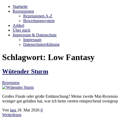
Startseite
Bibliophilara
Möge die Liebe zu Büchern niemals enden
Rezensionen
Rezensionen A-Z
Bewertungssystem
Artikel
Über mich
Impressum & Datenschutz
Impressum
Datenschutzerklärung
Schlagwort:
Low Fantasy
Wütender Sturm
Rezension
Großes Finale oder große Enttäuschung? Meine zweite Mai-Rezension
weniger gut gefallen hat, war ich beim vierten entsprechend zwiegesp
Von
lara
18. Mai 2026
0
Weiterlesen