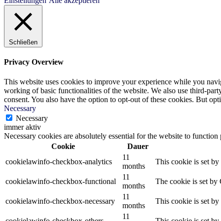
Einstellungen
Alle akzeptieren
Schließen
Privacy Overview
This website uses cookies to improve your experience while you navigat
working of basic functionalities of the website. We also use third-pa
consent. You also have the option to opt-out of these cookies. But op
Necessary
Necessary
immer aktiv
Necessary cookies are absolutely essential for the website to function
Cookie
Dauer
11
cookielawinfo-checkbox-analytics
This cookie is set b
months
11
cookielawinfo-checkbox-functional
The cookie is set by
months
11
cookielawinfo-checkbox-necessary
This cookie is set b
months
11
cookielawinfo-checkbox-others
This cookie is set b