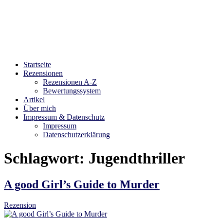
Bibliophilara
Möge die Liebe zu Büchern niemals enden
Startseite
Rezensionen
Rezensionen A-Z
Bewertungssystem
Artikel
Über mich
Impressum & Datenschutz
Impressum
Datenschutzerklärung
Schlagwort:
Jugendthriller
A good Girl’s Guide to Murder
Rezension