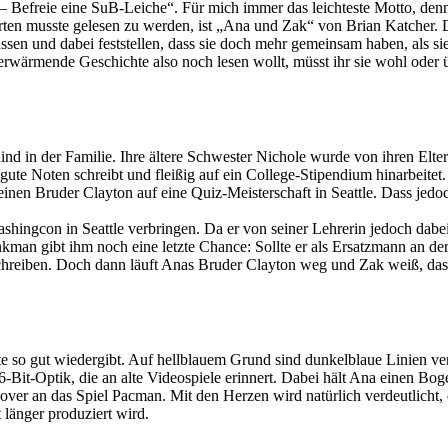
– Befreie eine SuB-Leiche“. Für mich immer das leichteste Motto, denn 
arten musste gelesen zu werden, ist „Ana und Zak“ von Brian Katcher.
en und dabei feststellen, dass sie doch mehr gemeinsam haben, als si
erwärmende Geschichte also noch lesen wollt, müsst ihr sie wohl oder 
 in der Familie. Ihre ältere Schwester Nichole wurde von ihren Eltern
gute Noten schreibt und fleißig auf ein College-Stipendium hinarbeite
en Bruder Clayton auf eine Quiz-Meisterschaft in Seattle. Dass jedoc
ingcon in Seattle verbringen. Da er von seiner Lehrerin jedoch dabei 
kman gibt ihm noch eine letzte Chance: Sollte er als Ersatzmann an de
schreiben. Doch dann läuft Anas Bruder Clayton weg und Zak weiß, das
e so gut wiedergibt. Auf hellblauem Grund sind dunkelblaue Linien vert
-Bit-Optik, die an alte Videospiele erinnert. Dabei hält Ana einen Bog
over an das Spiel Pacman. Mit den Herzen wird natürlich verdeutlicht, 
 länger produziert wird.