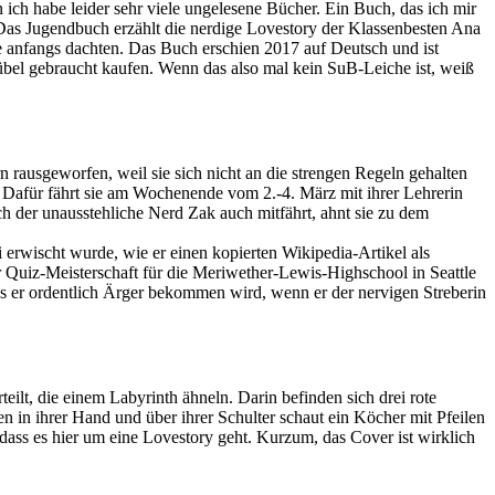
ich habe leider sehr viele ungelesene Bücher. Ein Buch, das ich mir
 Das Jugendbuch erzählt die nerdige Lovestory der Klassenbesten Ana
e anfangs dachten. Das Buch erschien 2017 auf Deutsch und ist
übel gebraucht kaufen. Wenn das also mal kein SuB-Leiche ist, weiß
 rausgeworfen, weil sie sich nicht an die strengen Regeln gehalten
t. Dafür fährt sie am Wochenende vom 2.-4. März mit ihrer Lehrerin
h der unausstehliche Nerd Zak auch mitfährt, ahnt sie zu dem
erwischt wurde, wie er einen kopierten Wikipedia-Artikel als
r Quiz-Meisterschaft für die Meriwether-Lewis-Highschool in Seattle
s er ordentlich Ärger bekommen wird, wenn er der nervigen Streberin
eilt, die einem Labyrinth ähneln. Darin befinden sich drei rote
en in ihrer Hand und über ihrer Schulter schaut ein Köcher mit Pfeilen
dass es hier um eine Lovestory geht. Kurzum, das Cover ist wirklich