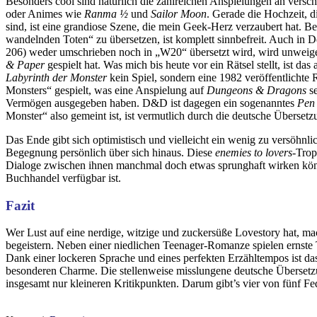
Besonders cool sind natürlich die zahlreichen Anspielungen an vers
oder Animes wie
Ranma ½
und
Sailor Moon
. Gerade die Hochzeit, 
sind, ist eine grandiose Szene, die mein Geek-Herz verzaubert hat. Be
wandelnden Toten“ zu übersetzen, ist komplett sinnbefreit. Auch in De
206) weder umschrieben noch in „W20“ übersetzt wird, wird unweigerl
& Paper
gespielt hat. Was mich bis heute vor ein Rätsel stellt, ist d
Labyrinth der Monster
kein Spiel, sondern eine 1982 veröffentlich
Monsters“ gespielt, was eine Anspielung auf
Dungeons & Dragons
se
Vermögen ausgegeben haben. D&D ist dagegen ein sogenanntes
Pen
Monster“ also gemeint ist, ist vermutlich durch die deutsche Überset
Das Ende gibt sich optimistisch und vielleicht ein wenig zu versöhn
Begegnung persönlich über sich hinaus. Diese
enemies to lovers
-Trop
Dialoge zwischen ihnen manchmal doch etwas sprunghaft wirken könne
Buchhandel verfügbar ist.
Fazit
Wer Lust auf eine nerdige, witzige und zuckersüße Lovestory hat, mac
begeistern. Neben einer niedlichen Teenager-Romanze spielen ernste T
Dank einer lockeren Sprache und eines perfekten Erzähltempos ist d
besonderen Charme. Die stellenweise misslungene deutsche Übersetz
insgesamt nur kleineren Kritikpunkten. Darum gibt’s vier von fünf Fed