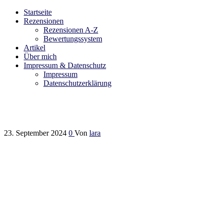
Startseite
Bibliophilara
Möge die Liebe zu Büchern niemals enden
Rezensionen
Rezensionen A-Z
Bewertungssystem
Artikel
Über mich
Impressum & Datenschutz
Impressum
Datenschutzerklärung
23. September 2024
0
Von
lara