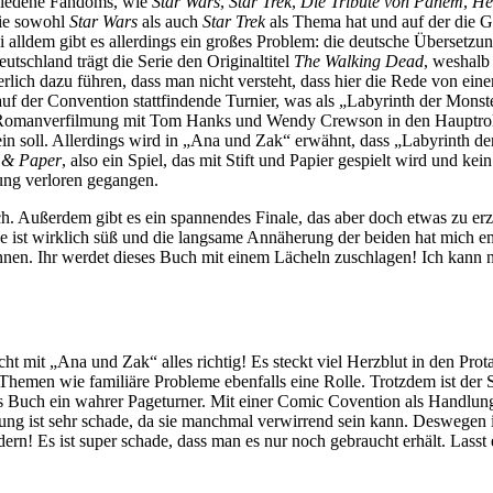
chiedene Fandoms, wie
Star Wars
,
Star Trek
,
Die Tribute von Panem
,
He
die sowohl
Star Wars
als auch
Star Trek
als Thema hat und auf der die G
i alldem gibt es allerdings ein großes Problem: die deutsche Übersetzun
utschland trägt die Serie den Originaltitel
The Walking
Dead
, weshalb
ich dazu führen, dass man nicht versteht, dass hier die Rede von eine
as auf der Convention stattfindende Turnier, was als „Labyrinth der Mon
te Romanverfilmung mit Tom Hanks und Wendy Crewson in den Hauptrol
in soll. Allerdings wird in „Ana und Zak“ erwähnt, dass „Labyrinth de
 & Paper
, also ein Spiel, das mit Stift und Papier gespielt wird und ke
zung verloren gegangen.
lich. Außerdem gibt es ein spannendes Finale, das aber doch etwas zu 
e ist wirklich süß und die langsame Annäherung der beiden hat mich e
n. Ihr werdet dieses Buch mit einem Lächeln zuschlagen! Ich kann nur
ht mit „Ana und Zak“ alles richtig! Es steckt viel Herzblut in den Pro
hemen wie familiäre Probleme ebenfalls eine Rolle. Trotzdem ist der S
as Buch ein wahrer Pageturner. Mit einer Comic Covention als Handlu
ung ist sehr schade, da sie manchmal verwirrend sein kann. Deswegen
ern! Es ist super schade, dass man es nur noch gebraucht erhält. Lasst