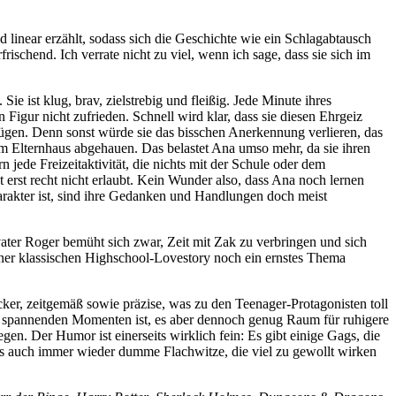
 linear erzählt, sodass sich die Geschichte wie ein Schlagabtausch
schend. Ich verrate nicht zu viel, wenn ich sage, dass sie sich im
ie ist klug, brav, zielstrebig und fleißig. Jede Minute ihres
n Figur nicht zufrieden. Schnell wird klar, dass sie diesen Ehrgeiz
genügen. Denn sonst würde sie das bisschen Anerkennung verlieren, das
rem Elternhaus abgehauen. Das belastet Ana umso mehr, da sie ihren
n jede Freizeitaktivität, die nichts mit der Schule oder dem
erst recht nicht erlaubt. Kein Wunder also, dass Ana noch lernen
rakter ist, sind ihre Gedanken und Handlungen doch meist
vater Roger bemüht sich zwar, Zeit mit Zak zu verbringen und sich
iner klassischen Highschool-Lovestory noch ein ernstes Thema
ocker, zeitgemäß sowie präzise, was zu den Teenager-Protagonisten toll
it spannenden Momenten ist, es aber dennoch genug Raum für ruhigere
en. Der Humor ist einerseits wirklich fein: Es gibt einige Gags, die
ngs auch immer wieder dumme Flachwitze, die viel zu gewollt wirken