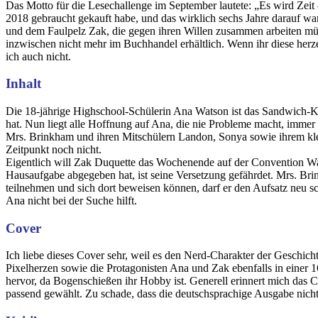
Das Motto für die Lesechallenge im September lautete: „Es wird Zeit 
2018 gebraucht gekauft habe, und das wirklich sechs Jahre darauf w
und dem Faulpelz Zak, die gegen ihren Willen zusammen arbeiten müss
inzwischen nicht mehr im Buchhandel erhältlich. Wenn ihr diese herz
ich auch nicht.
Inhalt
Die 18-jährige Highschool-Schülerin Ana Watson ist das Sandwich-Kind
hat. Nun liegt alle Hoffnung auf Ana, die nie Probleme macht, immer 
Mrs. Brinkham und ihren Mitschülern Landon, Sonya sowie ihrem klein
Zeitpunkt noch nicht.
Eigentlich will Zak Duquette das Wochenende auf der Convention Wash
Hausaufgabe abgegeben hat, ist seine Versetzung gefährdet. Mrs. Brin
teilnehmen und sich dort beweisen können, darf er den Aufsatz neu 
Ana nicht bei der Suche hilft.
Cover
Ich liebe dieses Cover sehr, weil es den Nerd-Charakter der Geschicht
Pixelherzen sowie die Protagonisten Ana und Zak ebenfalls in einer 16
hervor, da Bogenschießen ihr Hobby ist. Generell erinnert mich das C
passend gewählt. Zu schade, dass die deutschsprachige Ausgabe nicht