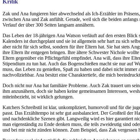
Kritik
Zak und Ana fungieren hier abwechselnd als Ich-Erzähler im Präsens, 
zwischen Ana und Zak anfühlt. Gerade, weil sich die beiden anfangs ni
Verlauf der über 300 Seiten langsam annähern.
Das Leben der 18-jährigen Ana Watson verläuft auf den ersten Blick seh
Kalenders ist durchgeplant und sie ist allgemein sehr hart zu sich selb
aber nicht für sich selbst, sondern für ihre Eltern hat. Sie hat stet
ihre Eltern ihr entgegen bringen. Ihre ältere Schwester Nichole woll
Eltern gegenüber ein Pflichtgefühl empfindet. Ana will, dass ihre Elter
Stipendium zu tun hat. Auch das Bogenschießen macht sie nur auf Wuns
muss, das Leben zu genießen, Spaß zu haben und dabei nicht immer 
nachvollziehbar. Ana besitzt eine Charaktertiefe, die mich beeindruckt
Doch nicht nur Ana hat familiäre Probleme. Auch Zak trauert um seine
ihm anzunähern, doch sie haben keine gemeinsamen Interessen, wesha
miteinbezieht, ist wirklich gelungen.
Katchers Schreibstil ist klar, unkompliziert, humorvoll und für die j
passt. Das Erzähltempo ist sehr gut ausbalanciert. Der Großteil de
und nachdenkliche Szenen gibt. Langweilig wird es hier garantiert nic
man eigenständig zu Ende denken muss, die teils zweideutig sind ode
und bei mir nicht zünden können. Zum Beispiel, dass Zak vergessen