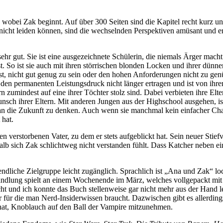
wobei Zak beginnt. Auf über 300 Seiten sind die Kapitel recht kurz und
cht leiden können, sind die wechselnden Perspektiven amüsant und erfri
r gut. Sie ist eine ausgezeichnete Schülerin, die niemals Ärger macht. S
st. So ist sie auch mit ihren störrischen blonden Locken und ihrer dünne
s Angst, nicht gut genug zu sein oder den hohen Anforderungen nicht zu 
te den permanenten Leistungsdruck nicht länger ertragen und ist von ih
n zumindest auf eine ihrer Töchter stolz sind. Dabei verbieten ihre Elter
ch ihrer Eltern. Mit anderen Jungen aus der Highschool ausgehen, ist 
an die Zukunft zu denken. Auch wenn sie manchmal kein einfacher Cha
 hat.
n verstorbenen Vater, zu dem er stets aufgeblickt hat. Sein neuer Stief
lb sich Zak schlichtweg nicht verstanden fühlt. Dass Katcher neben e
ugendliche Zielgruppe leicht zugänglich. Sprachlich ist „Ana und Zak“ l
r Handlung spielt an einem Wochenende im März, welches vollgepackt m
ht und ich konnte das Buch stellenweise gar nicht mehr aus der Hand leg
r für die man Nerd-Insiderwissen braucht. Dazwischen gibt es allerdi
 hat, Knoblauch auf den Ball der Vampire mitzunehmen.