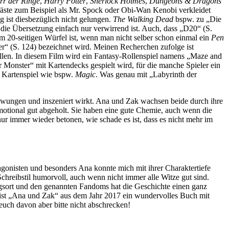
rr der Ringe
,
Harry Potter
,
Sherlock Holmes
,
Dungeons & Dragons
äste zum Beispiel als Mr. Spock oder Obi-Wan Kenobi verkleidet
g ist diesbezüglich nicht gelungen.
The Walking Dead
bspw. zu „Die
 die Übersetzung einfach nur verwirrend ist. Auch, dass „D20“ (S.
m 20-seitigen Würfel ist, wenn man nicht selber schon einmal ein
Pen
ster“ (S. 124) bezeichnet wird. Meinen Recherchen zufolge ist
len. In diesem Film wird ein Fantasy-Rollenspiel namens „Maze and
r Monster“ mit Kartendecks gespielt wird, für die manche Spieler ein
in Kartenspiel wie bspw.
Magic
. Was genau mit „Labyrinth der
erzwungen und inszeniert wirkt. Ana und Zak wachsen beide durch ihre
motional gut abgeholt. Sie haben eine gute Chemie, auch wenn die
 immer wieder betonen, wie schade es ist, dass es nicht mehr im
tagonisten und besonders Ana konnte mich mit ihrer Charaktertiefe
chreibstil humorvoll, auch wenn nicht immer alle Witze gut sind.
ngsort und den genannten Fandoms hat die Geschichte einen ganz
 ist „Ana und Zak“ aus dem Jahr 2017 ein wundervolles Buch mit
 euch davon aber bitte nicht abschrecken!