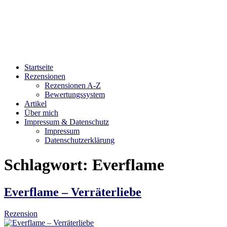
Bibliophilara
Möge die Liebe zu Büchern niemals enden
Startseite
Rezensionen
Rezensionen A-Z
Bewertungssystem
Artikel
Über mich
Impressum & Datenschutz
Impressum
Datenschutzerklärung
Schlagwort:
Everflame
Everflame – Verräterliebe
Rezension