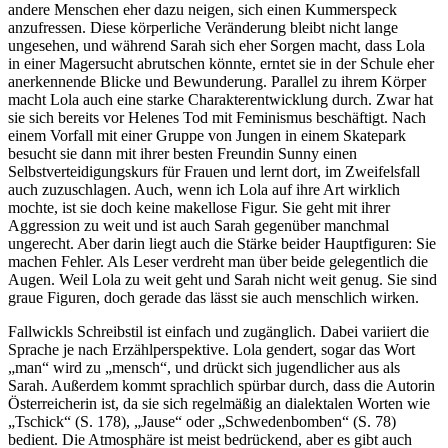
andere Menschen eher dazu neigen, sich einen Kummerspeck
anzufressen. Diese körperliche Veränderung bleibt nicht lange
ungesehen, und während Sarah sich eher Sorgen macht, dass Lola
in einer Magersucht abrutschen könnte, erntet sie in der Schule eher
anerkennende Blicke und Bewunderung. Parallel zu ihrem Körper
macht Lola auch eine starke Charakterentwicklung durch. Zwar hat
sie sich bereits vor Helenes Tod mit Feminismus beschäftigt. Nach
einem Vorfall mit einer Gruppe von Jungen in einem Skatepark
besucht sie dann mit ihrer besten Freundin Sunny einen
Selbstverteidigungskurs für Frauen und lernt dort, im Zweifelsfall
auch zuzuschlagen. Auch, wenn ich Lola auf ihre Art wirklich
mochte, ist sie doch keine makellose Figur. Sie geht mit ihrer
Aggression zu weit und ist auch Sarah gegenüber manchmal
ungerecht. Aber darin liegt auch die Stärke beider Hauptfiguren: Sie
machen Fehler. Als Leser verdreht man über beide gelegentlich die
Augen. Weil Lola zu weit geht und Sarah nicht weit genug. Sie sind
graue Figuren, doch gerade das lässt sie auch menschlich wirken.
Fallwickls Schreibstil ist einfach und zugänglich. Dabei variiert die
Sprache je nach Erzählperspektive. Lola gendert, sogar das Wort
„man“ wird zu „mensch“, und drückt sich jugendlicher aus als
Sarah. Außerdem kommt sprachlich spürbar durch, dass die Autorin
Österreicherin ist, da sie sich regelmäßig an dialektalen Worten wie
„Tschick“ (S. 178), „Jause“ oder „Schwedenbomben“ (S. 78)
bedient. Die Atmosphäre ist meist bedrückend, aber es gibt auch