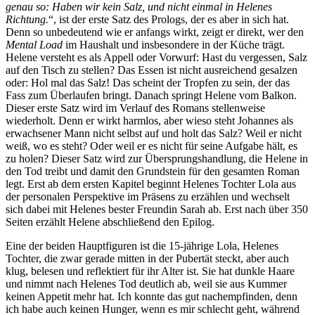
genau so: Haben wir kein Salz, und nicht einmal in Helenes
Richtung.
“, ist der erste Satz des Prologs, der es aber in sich hat.
Denn so unbedeutend wie er anfangs wirkt, zeigt er direkt, wer den
Mental Load
im Haushalt und insbesondere in der Küche trägt.
Helene versteht es als Appell oder Vorwurf: Hast du vergessen, Salz
auf den Tisch zu stellen? Das Essen ist nicht ausreichend gesalzen
oder: Hol mal das Salz! Das scheint der Tropfen zu sein, der das
Fass zum Überlaufen bringt. Danach springt Helene vom Balkon.
Dieser erste Satz wird im Verlauf des Romans stellenweise
wiederholt. Denn er wirkt harmlos, aber wieso steht Johannes als
erwachsener Mann nicht selbst auf und holt das Salz? Weil er nicht
weiß, wo es steht? Oder weil er es nicht für seine Aufgabe hält, es
zu holen? Dieser Satz wird zur Übersprungshandlung, die Helene in
den Tod treibt und damit den Grundstein für den gesamten Roman
legt. Erst ab dem ersten Kapitel beginnt Helenes Tochter Lola aus
der personalen Perspektive im Präsens zu erzählen und wechselt
sich dabei mit Helenes bester Freundin Sarah ab. Erst nach über 350
Seiten erzählt Helene abschließend den Epilog.
Eine der beiden Hauptfiguren ist die 15-jährige Lola, Helenes
Tochter, die zwar gerade mitten in der Pubertät steckt, aber auch
klug, belesen und reflektiert für ihr Alter ist. Sie hat dunkle Haare
und nimmt nach Helenes Tod deutlich ab, weil sie aus Kummer
keinen Appetit mehr hat. Ich konnte das gut nachempfinden, denn
ich habe auch keinen Hunger, wenn es mir schlecht geht, während