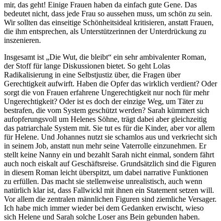
mir, das geht! Einige Frauen haben da einfach gute Gene. Das
bedeutet nicht, dass jede Frau so aussehen muss, um schön zu sein.
Wir sollten das einseitige Schönheitsideal kritisieren, anstatt Frauen,
die ihm entsprechen, als Unterstützerinnen der Unterdrückung zu
inszenieren.
Insgesamt ist „Die Wut, die bleibt“ ein sehr ambivalenter Roman,
der Stoff für lange Diskussionen bietet. So geht Lolas
Radikalisierung in eine Selbstjustiz über, die Fragen über
Gerechtigkeit aufwirft. Haben die Opfer das wirklich verdient? Oder
sorgt die von Frauen erfahrene Ungerechtigkeit nur noch für mehr
Ungerechtigkeit? Oder ist es doch der einzige Weg, um Täter zu
bestrafen, die vom System geschützt werden? Sarah kümmert sich
aufopferungsvoll um Helenes Söhne, trägt dabei aber gleichzeitig
das patriarchale System mit. Sie tut es für die Kinder, aber vor allem
für Helene. Und Johannes nutzt sie schamlos aus und verkriecht sich
in seinem Job, anstatt nun mehr seine Vaterrolle einzunehmen. Er
stellt keine Nanny ein und bezahlt Sarah nicht einmal, sondern fährt
auch noch eiskalt auf Geschäftsreise. Grundsätzlich sind die Figuren
in diesem Roman leicht überspitzt, um dabei narrative Funktionen
zu erfüllen. Das macht sie stellenweise unrealistisch, auch wenn
natürlich klar ist, dass Fallwickl mit ihnen ein Statement setzen will.
Vor allem die zentralen männlichen Figuren sind ziemliche Versager.
Ich habe mich immer wieder bei dem Gedanken erwischt, wieso
sich Helene und Sarah solche Loser ans Bein gebunden haben.