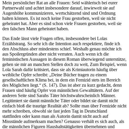
Mein persönlicher Rat an alle Frauen: Seid wählerisch bei eurer
Partnerwahl und achtet insbesondere darauf, inwieweit sie auf
Augenhöhe kommunizieren, wertschätzend sind und Ordnung
halten können. Es ist noch keine Frau gestorben, weil sie nicht
geheiratet hat. Aber es sind schon viele Frauen gestorben, weil sie
den falschen Mann geheiratet haben.
Das Ende lässt viele Fragen offen, insbesondere bei Lolas
Erzählstrang. So sehr ich die Intention auch respektiere, finde ich
den Abschluss aber mindestens schief. Weshalb genau möchte ich
aus Spoilergründen aber nicht verraten. Auch wenn ich die
feministischen Aussagen in diesem Roman überwiegend unterstütze,
gehen sie mir an manchen Stellen doch zu weit, Zum Beispiel, wenn
Lola Sarah dafür kritisiert, dass sie als Krimiautorin häufig über
weibliche Opfer schreibt: „Deine Bücher tragen zu einem
gesellschaftlichen Klima bei, in dem ein Femizid stets im Bereich
des Möglichen liegt.“ (S. 147). Das ist aber zu kurz gedacht, denn
Frauen sind häufig Opfer von männlichen Gewalttätern. Auf der
anderen Seite sind Sarahs Täter höchstwahrscheinlich Männer.
Legitimiert sie damit männliche Täter oder bildet sie damit nicht
einfach bloß die traurige Realität ab? Sollte man über Femizide nicht
mehr schreiben, obwohl sie fast jeden Tag in Deutschland
stattfinden oder kann man als Autorin damit nicht auch auf
Missstände aufmerksam machen? Genauso verhält es sich auch, als
die männlichen Figuren Haushaltstätigkeiten übernehmen und