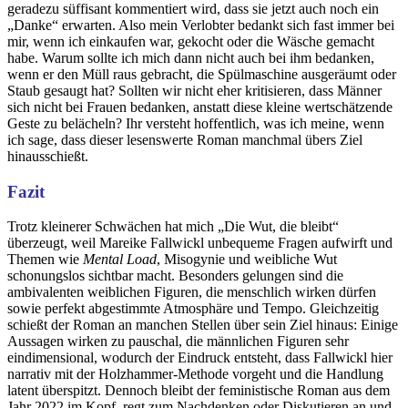
geradezu süffisant kommentiert wird, dass sie jetzt auch noch ein
„Danke“ erwarten. Also mein Verlobter bedankt sich fast immer bei
mir, wenn ich einkaufen war, gekocht oder die Wäsche gemacht
habe. Warum sollte ich mich dann nicht auch bei ihm bedanken,
wenn er den Müll raus gebracht, die Spülmaschine ausgeräumt oder
Staub gesaugt hat? Sollten wir nicht eher kritisieren, dass Männer
sich nicht bei Frauen bedanken, anstatt diese kleine wertschätzende
Geste zu belächeln? Ihr versteht hoffentlich, was ich meine, wenn
ich sage, dass dieser lesenswerte Roman manchmal übers Ziel
hinausschießt.
Fazit
Trotz kleinerer Schwächen hat mich „Die Wut, die bleibt“
überzeugt, weil Mareike Fallwickl unbequeme Fragen aufwirft und
Themen wie
Mental Load
, Misogynie und weibliche Wut
schonungslos sichtbar macht. Besonders gelungen sind die
ambivalenten weiblichen Figuren, die menschlich wirken dürfen
sowie perfekt abgestimmte Atmosphäre und Tempo. Gleichzeitig
schießt der Roman an manchen Stellen über sein Ziel hinaus: Einige
Aussagen wirken zu pauschal, die männlichen Figuren sehr
eindimensional, wodurch der Eindruck entsteht, dass Fallwickl hier
narrativ mit der Holzhammer-Methode vorgeht und die Handlung
latent überspitzt. Dennoch bleibt der feministische Roman aus dem
Jahr 2022 im Kopf, regt zum Nachdenken oder Diskutieren an und