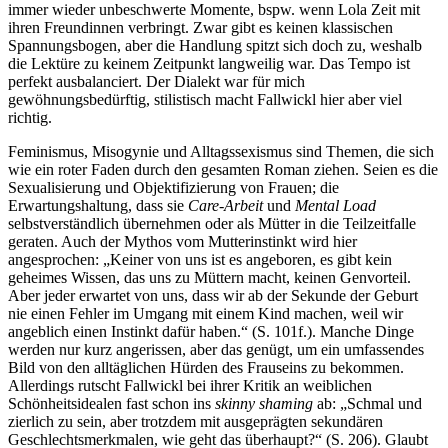
immer wieder unbeschwerte Momente, bspw. wenn Lola Zeit mit
ihren Freundinnen verbringt. Zwar gibt es keinen klassischen
Spannungsbogen, aber die Handlung spitzt sich doch zu, weshalb
die Lektüre zu keinem Zeitpunkt langweilig war. Das Tempo ist
perfekt ausbalanciert. Der Dialekt war für mich
gewöhnungsbedürftig, stilistisch macht Fallwickl hier aber viel
richtig.
Feminismus, Misogynie und Alltagssexismus sind Themen, die sich
wie ein roter Faden durch den gesamten Roman ziehen. Seien es die
Sexualisierung und Objektifizierung von Frauen; die
Erwartungshaltung, dass sie
Care-Arbeit
und
Mental Load
selbstverständlich übernehmen oder als Mütter in die Teilzeitfalle
geraten. Auch der Mythos vom Mutterinstinkt wird hier
angesprochen: „Keiner von uns ist es angeboren, es gibt kein
geheimes Wissen, das uns zu Müttern macht, keinen Genvorteil.
Aber jeder erwartet von uns, dass wir ab der Sekunde der Geburt
nie einen Fehler im Umgang mit einem Kind machen, weil wir
angeblich einen Instinkt dafür haben.“ (S. 101f.). Manche Dinge
werden nur kurz angerissen, aber das genügt, um ein umfassendes
Bild von den alltäglichen Hürden des Frauseins zu bekommen.
Allerdings rutscht Fallwickl bei ihrer Kritik an weiblichen
Schönheitsidealen fast schon ins
skinny shaming
ab: „Schmal und
zierlich zu sein, aber trotzdem mit ausgeprägten sekundären
Geschlechtsmerkmalen, wie geht das überhaupt?“ (S. 206). Glaubt