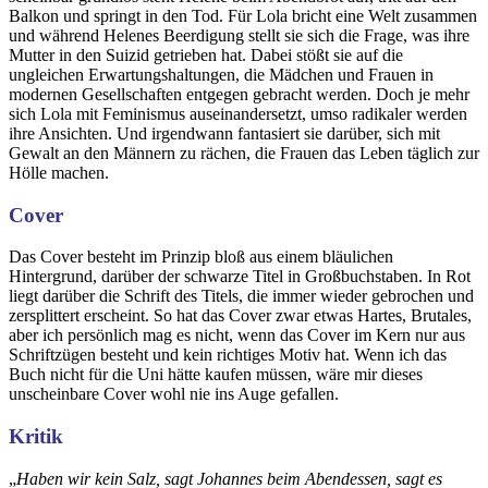
Balkon und springt in den Tod. Für Lola bricht eine Welt zusammen
und während Helenes Beerdigung stellt sie sich die Frage, was ihre
Mutter in den Suizid getrieben hat. Dabei stößt sie auf die
ungleichen Erwartungshaltungen, die Mädchen und Frauen in
modernen Gesellschaften entgegen gebracht werden. Doch je mehr
sich Lola mit Feminismus auseinandersetzt, umso radikaler werden
ihre Ansichten. Und irgendwann fantasiert sie darüber, sich mit
Gewalt an den Männern zu rächen, die Frauen das Leben täglich zur
Hölle machen.
Cover
Das Cover besteht im Prinzip bloß aus einem bläulichen
Hintergrund, darüber der schwarze Titel in Großbuchstaben. In Rot
liegt darüber die Schrift des Titels, die immer wieder gebrochen und
zersplittert erscheint. So hat das Cover zwar etwas Hartes, Brutales,
aber ich persönlich mag es nicht, wenn das Cover im Kern nur aus
Schriftzügen besteht und kein richtiges Motiv hat. Wenn ich das
Buch nicht für die Uni hätte kaufen müssen, wäre mir dieses
unscheinbare Cover wohl nie ins Auge gefallen.
Kritik
„
Haben wir kein Salz, sagt Johannes beim Abendessen, sagt es