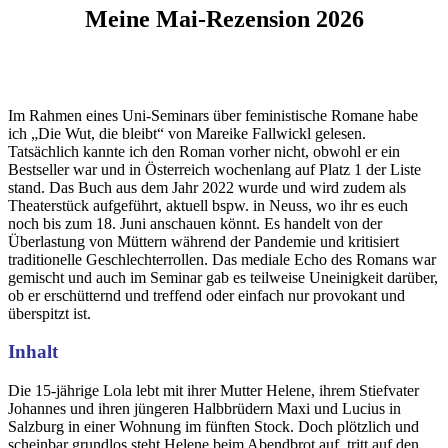
Meine Mai-Rezension 2026
Im Rahmen eines Uni-Seminars über feministische Romane habe
ich „Die Wut, die bleibt“ von Mareike Fallwickl gelesen.
Tatsächlich kannte ich den Roman vorher nicht, obwohl er ein
Bestseller war und in Österreich wochenlang auf Platz 1 der Liste
stand. Das Buch aus dem Jahr 2022 wurde und wird zudem als
Theaterstück aufgeführt, aktuell bspw. in Neuss, wo ihr es euch
noch bis zum 18. Juni anschauen könnt. Es handelt von der
Überlastung von Müttern während der Pandemie und kritisiert
traditionelle Geschlechterrollen. Das mediale Echo des Romans war
gemischt und auch im Seminar gab es teilweise Uneinigkeit darüber,
ob er erschütternd und treffend oder einfach nur provokant und
überspitzt ist.
Inhalt
Die 15-jährige Lola lebt mit ihrer Mutter Helene, ihrem Stiefvater
Johannes und ihren jüngeren Halbbrüdern Maxi und Lucius in
Salzburg in einer Wohnung im fünften Stock. Doch plötzlich und
scheinbar grundlos steht Helene beim Abendbrot auf, tritt auf den