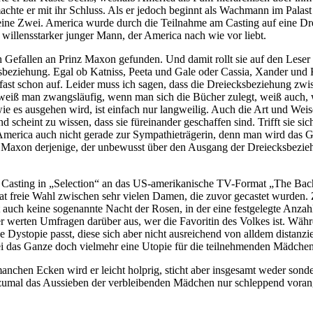
machte er mit ihr Schluss. Als er jedoch beginnt als Wachmann im Palast
 eine Zwei. America wurde durch die Teilnahme am Casting auf eine Dre
nd willensstarker junger Mann, der America nach wie vor liebt.
ch Gefallen an Prinz Maxon gefunden. Und damit rollt sie auf den Leser
ksbeziehung. Egal ob Katniss, Peeta und Gale oder Cassia, Xander und 
lt fast schon auf. Leider muss ich sagen, dass die Dreiecksbeziehung 
as weiß man zwangsläufig, wenn man sich die Bücher zulegt, weiß auch
es ausgehen wird, ist einfach nur langweilig. Auch die Art und Weise 
scheint zu wissen, dass sie füreinander geschaffen sind. Trifft sie si
erica auch nicht gerade zur Sympathieträgerin, denn man wird das Gefüh
h Maxon derjenige, der unbewusst über den Ausgang der Dreiecksbezieh
asting in „Selection“ an das US-amerikanische TV-Format „The Bachelo
hat freie Wahl zwischen sehr vielen Damen, die zuvor gecastet wurden
uch keine sogenannte Nacht der Rosen, in der eine festgelegte Anzahl 
 werten Umfragen darüber aus, wer die Favoritin des Volkes ist. Wäh
ne Dystopie passt, diese sich aber nicht ausreichend von alldem distanzi
ei das Ganze doch vielmehr eine Utopie für die teilnehmenden Mädchen
n manchen Ecken wird er leicht holprig, sticht aber insgesamt weder sond
är, zumal das Aussieben der verbleibenden Mädchen nur schleppend vora