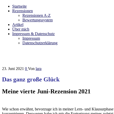
Startseite
Bibliophilara
Möge die Liebe zu Büchern niemals enden
Rezensionen
Rezensionen A-Z
Bewertungssystem
Artikel
Über mich
Impressum & Datenschutz
Impressum
Datenschutzerklärung
23. Juni 2021
0
Von
lara
Das ganz große Glück
Meine vierte Juni-Rezension 2021
Wie schon erwähnt, bevorzuge ich in meiner Lern- und Klausurphase e
konzentrieren. Deswegen habe ich mir die Fortsetzung meines zuletzt