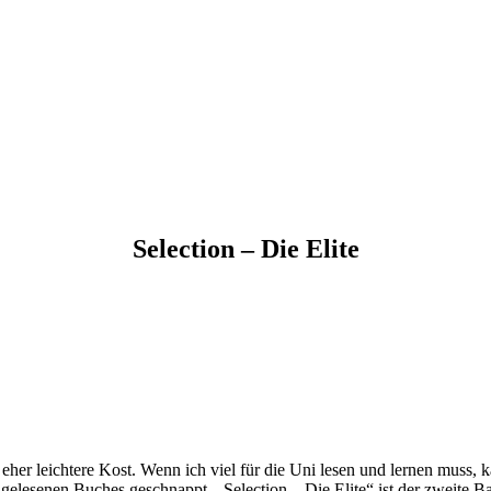
Selection – Die Elite
her leichtere Kost. Wenn ich viel für die Uni lesen und lernen muss,
 gelesenen Buches geschnappt. „Selection – Die Elite“ ist der zweite 