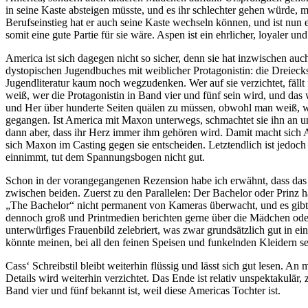
in seine Kaste absteigen müsste, und es ihr schlechter gehen würde, 
Berufseinstieg hat er auch seine Kaste wechseln können, und ist nun
somit eine gute Partie für sie wäre. Aspen ist ein ehrlicher, loyaler u
America ist sich dagegen nicht so sicher, denn sie hat inzwischen au
dystopischen Jugendbuches mit weiblicher Protagonistin: die Dreiec
Jugendliteratur kaum noch wegzudenken. Wer auf sie verzichtet, fäl
weiß, wer die Protagonistin in Band vier und fünf sein wird, und d
und Her über hunderte Seiten quälen zu müssen, obwohl man weiß, wie 
gegangen. Ist America mit Maxon unterwegs, schmachtet sie ihn an und 
dann aber, dass ihr Herz immer ihm gehören wird. Damit macht sich Am
sich Maxon im Casting gegen sie entscheiden. Letztendlich ist jedoc
einnimmt, tut dem Spannungsbogen nicht gut.
Schon in der vorangegangenen Rezension habe ich erwähnt, dass das C
zwischen beiden. Zuerst zu den Parallelen: Der Bachelor oder Prinz 
„The Bachelor“ nicht permanent von Kameras überwacht, und es gibt a
dennoch groß und Printmedien berichten gerne über die Mädchen oder
unterwürfiges Frauenbild zelebriert, was zwar grundsätzlich gut in ei
könnte meinen, bei all den feinen Speisen und funkelnden Kleidern s
Cass‘ Schreibstil bleibt weiterhin flüssig und lässt sich gut lesen. A
Details wird weiterhin verzichtet. Das Ende ist relativ unspektakul
Band vier und fünf bekannt ist, weil diese Americas Tochter ist.