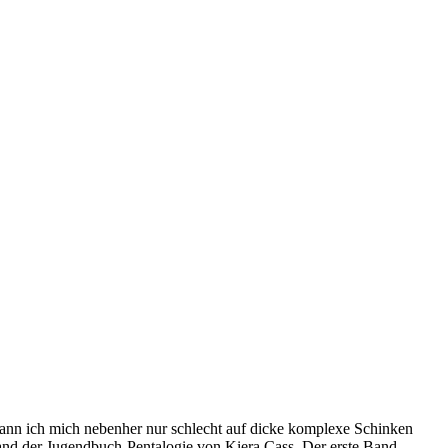
 kann ich mich nebenher nur schlecht auf dicke komplexe Schinken
Band der Jugendbuch-Pentalogie von Kiera Cass. Der erste Band