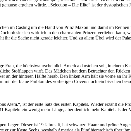
it genauso ergehen würde. „Selection – Die Elite“ ist der dystopischen
dchen im Casting um die Hand von Prinz Maxon und damit im Rennen u
Doch ob sie sich wirklich in den charmanten Prinzen verlieben kann, w
ht ihr die Sache nicht gerade leichter. Und zu allem Übel wird der Pal
ge Frau, die höchstwahrscheinlich America darstellen soll, in einem Kle
längliche Stofflappen wirft. Das Mädchen hat dem Betrachter den Rücke
cker an der hinteren Hälfte herab. Den linken Arm hält sie vorne an ihr
n mir der blaue Farbton des vorherigen Covers noch ein bisschen besser
ns Atem.“, ist der erste Satz des ersten Kapitels. Wieder erzählt die P
d 31 Kapiteln ein wenig mehr Länge, aber deutlich mehr Kapitel als der
n Leger. Dieser ist 19 Jahre alt, hat schwarze Haare und grüne Augen.
e er zur Kaste Sechs, weshalb America als Fünf hierarchisch über ihm 