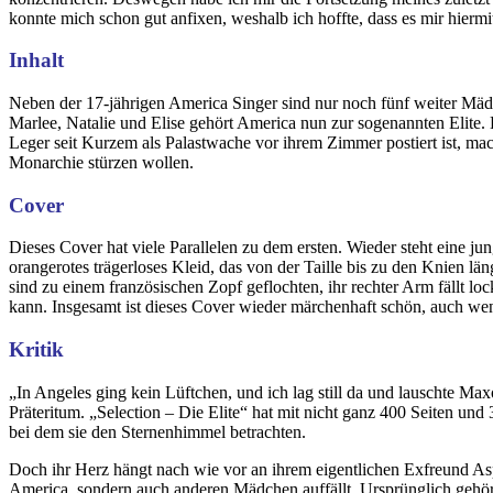
konnte mich schon gut anfixen, weshalb ich hoffte, dass es mir hierm
Inhalt
Neben der 17-jährigen America Singer sind nur noch fünf weiter Mä
Marlee, Natalie und Elise gehört America nun zur sogenannten Elite. 
Leger seit Kurzem als Palastwache vor ihrem Zimmer postiert ist, mac
Monarchie stürzen wollen.
Cover
Dieses Cover hat viele Parallelen zu dem ersten. Wieder steht eine jun
orangerotes trägerloses Kleid, das von der Taille bis zu den Knien 
sind zu einem französischen Zopf geflochten, ihr rechter Arm fällt lo
kann. Insgesamt ist dieses Cover wieder märchenhaft schön, auch wen
Kritik
„In Angeles ging kein Lüftchen, und ich lag still da und lauschte Maxo
Präteritum. „Selection – Die Elite“ hat mit nicht ganz 400 Seiten un
bei dem sie den Sternenhimmel betrachten.
Doch ihr Herz hängt nach wie vor an ihrem eigentlichen Exfreund Aspe
America, sondern auch anderen Mädchen auffällt. Ursprünglich gehört