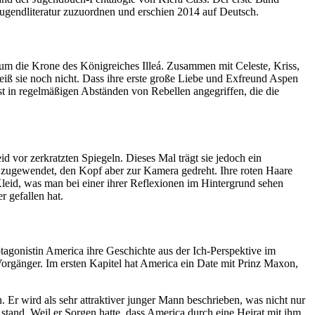
 Jugendliteratur zuzuordnen und erschien 2014 auf Deutsch.
m die Krone des Königreiches Illeá. Zusammen mit Celeste, Kriss,
eiß sie noch nicht. Dass ihre erste große Liebe und Exfreund Aspen
ast in regelmäßigen Abständen von Rebellen angegriffen, die die
id vor zerkratzten Spiegeln. Dieses Mal trägt sie jedoch ein
n zugewendet, den Kopf aber zur Kamera gedreht. Ihre roten Haare
 Kleid, was man bei einer ihrer Reflexionen im Hintergrund sehen
 gefallen hat.
rotagonistin America ihre Geschichte aus der Ich-Perspektive im
 Vorgänger. Im ersten Kapitel hat America ein Date mit Prinz Maxon,
 Er wird als sehr attraktiver junger Mann beschrieben, was nicht nur
stand. Weil er Sorgen hatte, dass America durch eine Heirat mit ihm