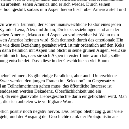
 zu arbeiten, sehen America und er sich wieder. Durch seinen
i hochgestuft, sodass nun Aspen hierarchisch über America steht und
 zu wie ein Tsunami, der schier unausweichliche Faktor eines jeden
Ky oder Lena, Alex und Julian, Dreiecksbeziehungen sind aus der
zwischen America, Maxon und Aspen zu vorhersehbar ist. Wenn man
, wen America heiraten wird. Sich dennoch durch das emotionale Hin
wie diese Beziehung gestaltet wird, ist mir ordentlich auf den Keks
ch dann heimlich mit Aspen und blickt in seine grünen Augen, weiß sie
l nicht los, dass sie sich Aspen in erster Linie warm hält, sollte
ung entscheidet. Dass diese in der Geschichte so viel Raum
r“ erinnert. Es gibt einige Parallelen, aber auch Unterschiede
. Zwar werden den jungen Frauen in „Selection“ im Gegensatz zu
an Teilnehmerinnen gehen muss, das öffentliche Interesse ist
renddessen werden Dekadenz, Oberflächlichkeit und ein
ert, da eine glanzvolle Liebesgeschichte darin eingeflochten wird. Man
, die sich anbieten wie verfügbare Ware.
erlich positiv noch negativ hervor. Das Tempo bleibt zügig, auf viele
ngeht, und der Ausgang der Geschichte dank der Protagonistin aus