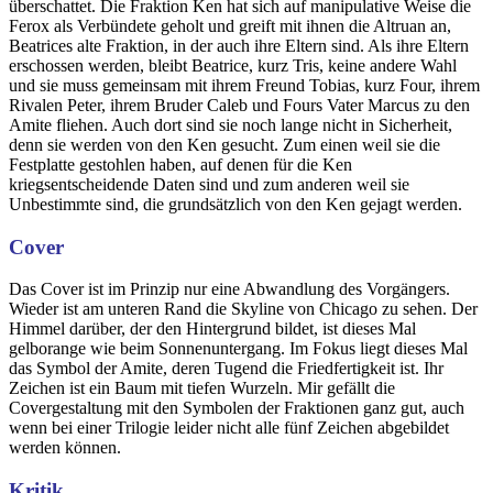
überschattet. Die Fraktion Ken hat sich auf manipulative Weise die
Ferox als Verbündete geholt und greift mit ihnen die Altruan an,
Beatrices alte Fraktion, in der auch ihre Eltern sind. Als ihre Eltern
erschossen werden, bleibt Beatrice, kurz Tris, keine andere Wahl
und sie muss gemeinsam mit ihrem Freund Tobias, kurz Four, ihrem
Rivalen Peter, ihrem Bruder Caleb und Fours Vater Marcus zu den
Amite fliehen. Auch dort sind sie noch lange nicht in Sicherheit,
denn sie werden von den Ken gesucht. Zum einen weil sie die
Festplatte gestohlen haben, auf denen für die Ken
kriegsentscheidende Daten sind und zum anderen weil sie
Unbestimmte sind, die grundsätzlich von den Ken gejagt werden.
Cover
Das Cover ist im Prinzip nur eine Abwandlung des Vorgängers.
Wieder ist am unteren Rand die Skyline von Chicago zu sehen. Der
Himmel darüber, der den Hintergrund bildet, ist dieses Mal
gelborange wie beim Sonnenuntergang. Im Fokus liegt dieses Mal
das Symbol der Amite, deren Tugend die Friedfertigkeit ist. Ihr
Zeichen ist ein Baum mit tiefen Wurzeln. Mir gefällt die
Covergestaltung mit den Symbolen der Fraktionen ganz gut, auch
wenn bei einer Trilogie leider nicht alle fünf Zeichen abgebildet
werden können.
Kritik