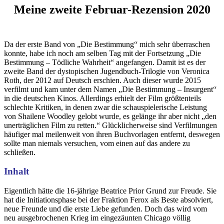
Meine zweite Februar-Rezension 2020
Da der erste Band von „Die Bestimmung“ mich sehr überraschen
konnte, habe ich noch am selben Tag mit der Fortsetzung „Die
Bestimmung – Tödliche Wahrheit“ angefangen. Damit ist es der
zweite Band der dystopischen Jugendbuch-Trilogie von Veronica
Roth, der 2012 auf Deutsch erschien. Auch dieser wurde 2015
verfilmt und kam unter dem Namen „Die Bestimmung – Insurgent“
in die deutschen Kinos. Allerdings erhielt der Film größtenteils
schlechte Kritiken, in denen zwar die schauspielerische Leistung
von Shailene Woodley gelobt wurde, es gelänge ihr aber nicht „den
unerträglichen Film zu retten.“ Glücklicherweise sind Verfilmungen
häufiger mal meilenweit von ihren Buchvorlagen entfernt, deswegen
sollte man niemals versuchen, vom einen auf das andere zu
schließen.
Inhalt
Eigentlich hätte die 16-jährige Beatrice Prior Grund zur Freude. Sie
hat die Initiationsphase bei der Fraktion Ferox als Beste absolviert,
neue Freunde und die erste Liebe gefunden. Doch das wird vom
neu ausgebrochenen Krieg im eingezäunten Chicago völlig