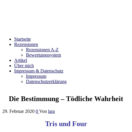
Bibliophilara
Möge die Liebe zu Büchern niemals enden
Startseite
Rezensionen
Rezensionen A-Z
Bewertungssystem
Artikel
Über mich
Impressum & Datenschutz
Impressum
Datenschutzerklärung
Die Bestimmung – Tödliche Wahrheit
29. Februar 2020
0
Von
lara
Tris und Four