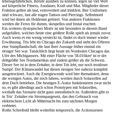
lebensgefährlichen, Berufe ausüben zu können, legen sie viel Wert
auf körperliche Fitness, Ausdauer, Kraft und Mut. Mitglieder dieser
Fraktion gelten als laut, extrovertiert und trinkfest. Ihre Uniformen
sind schwarz, fast alle tragen Tattoos und Piercings. Selbstmord
wird bei ihnen als Heldentat gefeiert. Von anderen Fraktionen
werden die Ferox für dumm, skrupellos und brutal erachtet.
Ein weiteres dystopisches Motiv ist mir besonders in diesem Band
aufgefallen, welches heute eine größere Rolle spielt als jemals zuvor.
Auch wenn es ein wenig versteckt ist, findet es doch immer wieder
Erwähnung. Tris lebt im Chicago der Zukunft und sieht des Öfteren
eine Sumpflandschaft, die laut ihrer Aussage früher einmal ein
riesiger See war. Tatsächlich liegt heute im Nordosten Chicagos das
Ufer des Michigansees. Mit einer Fläche von 58.016km² ist er der
drittgrößte See Nordamerikas und zudem größer als die Schweiz.
Dieser See ist in dem Zeitalter, in dem Tris lebt, nur noch trostloser
Sumpf. Der Klimawandel hat diesen riesigen See nahezu komplett
ausgetrocknet. Auch die Energiewende wird hier thematisiert, denn
die wenigen Autos, die noch fahren, werden durch Solarzellen auf
dem Dach betrieben. Die heutigen E-Autos funktionieren zwar nicht
so, es gibt allerdings auch schon Prototypen mit Solarzellen,
weshalb das Szenario nicht ganz unrealistisch ist. Außerdem gibt es
in Tris‘ Zeitalter ein Stromspargesetz, das den Gebrauch von
elektrischem Licht ab Mitternacht bis zum nächsten Morgen
verbietet.
Roths Schreibstil bleibt weiterhin temporeich, die Actionszenen