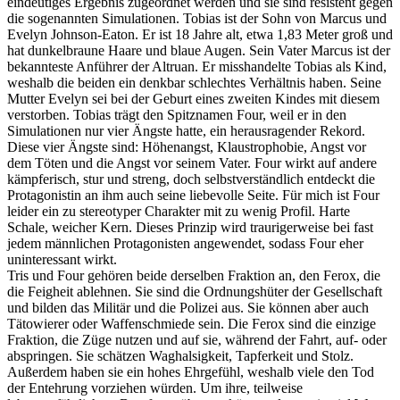
eindeutiges Ergebnis zugeordnet werden und sie sind resistent gegen
die sogenannten Simulationen. Tobias ist der Sohn von Marcus und
Evelyn Johnson-Eaton. Er ist 18 Jahre alt, etwa 1,83 Meter groß und
hat dunkelbraune Haare und blaue Augen. Sein Vater Marcus ist der
bekannteste Anführer der Altruan. Er misshandelte Tobias als Kind,
weshalb die beiden ein denkbar schlechtes Verhältnis haben. Seine
Mutter Evelyn sei bei der Geburt eines zweiten Kindes mit diesem
verstorben. Tobias trägt den Spitznamen Four, weil er in den
Simulationen nur vier Ängste hatte, ein herausragender Rekord.
Diese vier Ängste sind: Höhenangst, Klaustrophobie, Angst vor
dem Töten und die Angst vor seinem Vater. Four wirkt auf andere
kämpferisch, stur und streng, doch selbstverständlich entdeckt die
Protagonistin an ihm auch seine liebevolle Seite. Für mich ist Four
leider ein zu stereotyper Charakter mit zu wenig Profil. Harte
Schale, weicher Kern. Dieses Prinzip wird traurigerweise bei fast
jedem männlichen Protagonisten angewendet, sodass Four eher
uninteressant wirkt.
Tris und Four gehören beide derselben Fraktion an, den Ferox, die
die Feigheit ablehnen. Sie sind die Ordnungshüter der Gesellschaft
und bilden das Militär und die Polizei aus. Sie können aber auch
Tätowierer oder Waffenschmiede sein. Die Ferox sind die einzige
Fraktion, die Züge nutzen und auf sie, während der Fahrt, auf- oder
abspringen. Sie schätzen Waghalsigkeit, Tapferkeit und Stolz.
Außerdem haben sie ein hohes Ehrgefühl, weshalb viele den Tod
der Entehrung vorziehen würden. Um ihre, teilweise