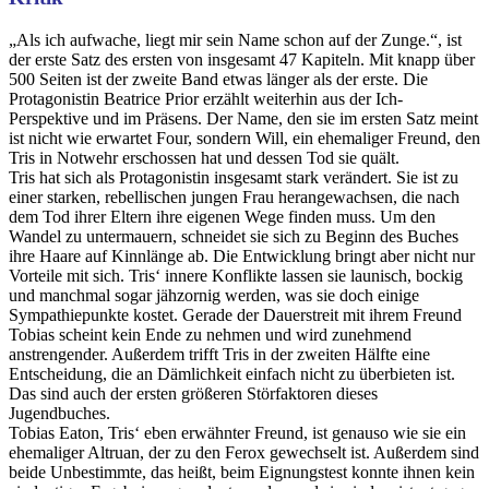
„Als ich aufwache, liegt mir sein Name schon auf der Zunge.“, ist
der erste Satz des ersten von insgesamt 47 Kapiteln. Mit knapp über
500 Seiten ist der zweite Band etwas länger als der erste. Die
Protagonistin Beatrice Prior erzählt weiterhin aus der Ich-
Perspektive und im Präsens. Der Name, den sie im ersten Satz meint
ist nicht wie erwartet Four, sondern Will, ein ehemaliger Freund, den
Tris in Notwehr erschossen hat und dessen Tod sie quält.
Tris hat sich als Protagonistin insgesamt stark verändert. Sie ist zu
einer starken, rebellischen jungen Frau herangewachsen, die nach
dem Tod ihrer Eltern ihre eigenen Wege finden muss. Um den
Wandel zu untermauern, schneidet sie sich zu Beginn des Buches
ihre Haare auf Kinnlänge ab. Die Entwicklung bringt aber nicht nur
Vorteile mit sich. Tris‘ innere Konflikte lassen sie launisch, bockig
und manchmal sogar jähzornig werden, was sie doch einige
Sympathiepunkte kostet. Gerade der Dauerstreit mit ihrem Freund
Tobias scheint kein Ende zu nehmen und wird zunehmend
anstrengender. Außerdem trifft Tris in der zweiten Hälfte eine
Entscheidung, die an Dämlichkeit einfach nicht zu überbieten ist.
Das sind auch der ersten größeren Störfaktoren dieses
Jugendbuches.
Tobias Eaton, Tris‘ eben erwähnter Freund, ist genauso wie sie ein
ehemaliger Altruan, der zu den Ferox gewechselt ist. Außerdem sind
beide Unbestimmte, das heißt, beim Eignungstest konnte ihnen kein