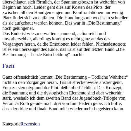
überschlagen sich förmlich, der Spannungsbogen ist weiterhin von
Beginn an hoch. Leider geht dies auf Kosten des Plots, der
zwischen all den Handgemengen und Konfrontationen nur wenig
Platz findet sich zu entfalten. Die Handlungsorte wechseln schneller
als sie aufgebaut werden können. Das war in „Die Bestimmung“
noch gelungener.
Das Ende ist wie zu erwarten spannend, actionreich und
unvorhersehbar, allerdings kommt es nicht ganz an das des
Vorgängers heran, da die Emotionen leider fehlen. Nichtsdestotrotz
ist es ein überzeugendes Ende, das Lust auf den letzten Band „Die
Bestimmung – Letzte Entscheidung“ macht.
Fazit
Ganz offensichtlich kommt „Die Bestimmung – Tödliche Wahrheit“
nicht an den Vorgänger heran. Tris ist streckenweise anstrengend,
Four zu stereotyp und der Plot bleibt oberflächlich. Das Konzept,
die Spannung und die dystopischen Elemente sind aber weiterhin
stark, weshalb ich dem zweiten Band der Jugendbuch-Trilogie von
Veronica Roth gerade noch drei von fünf Federn gebe. Ich hoffe,
dass der dritte und finale Band mich wieder mehr begeistern kann.
Kategorie
Rezension