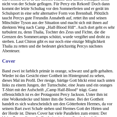
nicht von der Schule geflogen. Für Percy ein Rekord! Doch dann
kommt der letzte Schultag vor den Sommerferien und er gerät im
Schulsport in eine sehr alternative Form von Brennball. Plötzlich
taucht Percys gute Freundin Annabeth auf, rettet ihn und seinen
Mitschüler Tyson aus der Situation und macht sich mit ihnen auf
direktem Weg nach Camp „Half-Blood Hill“. Auch dort geht es sehr
turbulent zu, denn Thalia, Tochter des Zeus und Fichte, die die
Grenzen des Sommercamps schützt, wurde vergiftet und droht zu
sterben. Laut Chiron gibt es nur noch eine einzige Möglichkeit
Thalia zu retten und die bedeutet gleichzeitig Percys nächstes
Abenteuer.
Cover
Band zwei ist farblich primär in orange, schwarz und gelb gehalten.
Wieder ist das Gesicht einer Gottheit im Hintergrund zu sehen,
dieses Mal im Profil. Der riesige, bärtige Gott blickt ernst nach unten
links zu einem Jungen, der Turnschuhe, eine Jeans und ein oranges
T-Shirt mit der Aufschrift „Camp Half-Blood“ trägt. Ganz
offensichtlich ist es der Protagonist Percy Jackson. Unter ihm ist
eine Wolkendecke und hinter ihm die Sonne. Bei der Gottheit
handelt es sich wahrscheinlich um den Götterboten Hermes, da vor
seinem Bart zwei Schafe stehen und Hermes Gott der Hirten und
der Herde ist. Dieses Cover hat viele Parallelen zum ersten: Der