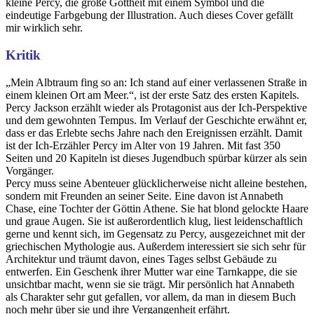
kleine Percy, die große Gottheit mit einem Symbol und die
eindeutige Farbgebung der Illustration. Auch dieses Cover gefällt
mir wirklich sehr.
Kritik
„Mein Albtraum fing so an: Ich stand auf einer verlassenen Straße in
einem kleinen Ort am Meer.“, ist der erste Satz des ersten Kapitels.
Percy Jackson erzählt wieder als Protagonist aus der Ich-Perspektive
und dem gewohnten Tempus. Im Verlauf der Geschichte erwähnt er,
dass er das Erlebte sechs Jahre nach den Ereignissen erzählt. Damit
ist der Ich-Erzähler Percy im Alter von 19 Jahren. Mit fast 350
Seiten und 20 Kapiteln ist dieses Jugendbuch spürbar kürzer als sein
Vorgänger.
Percy muss seine Abenteuer glücklicherweise nicht alleine bestehen,
sondern mit Freunden an seiner Seite. Eine davon ist Annabeth
Chase, eine Tochter der Göttin Athene. Sie hat blond gelockte Haare
und graue Augen. Sie ist außerordentlich klug, liest leidenschaftlich
gerne und kennt sich, im Gegensatz zu Percy, ausgezeichnet mit der
griechischen Mythologie aus. Außerdem interessiert sie sich sehr für
Architektur und träumt davon, eines Tages selbst Gebäude zu
entwerfen. Ein Geschenk ihrer Mutter war eine Tarnkappe, die sie
unsichtbar macht, wenn sie sie trägt. Mir persönlich hat Annabeth
als Charakter sehr gut gefallen, vor allem, da man in diesem Buch
noch mehr über sie und ihre Vergangenheit erfährt.