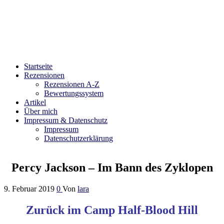
Bibliophilara
Möge die Liebe zu Büchern niemals enden
Startseite
Rezensionen
Rezensionen A-Z
Bewertungssystem
Artikel
Über mich
Impressum & Datenschutz
Impressum
Datenschutzerklärung
Percy Jackson – Im Bann des Zyklopen
9. Februar 2019
0
Von
lara
Zurück im Camp Half-Blood Hill