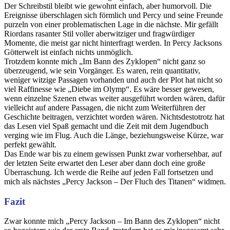
Der Schreibstil bleibt wie gewohnt einfach, aber humorvoll. Die
Ereignisse überschlagen sich förmlich und Percy und seine Freunde
purzeln von einer problematischen Lage in die nächste. Mir gefällt
Riordans rasanter Stil voller aberwitziger und fragwürdiger
Momente, die meist gar nicht hinterfragt werden. In Percy Jacksons
Götterwelt ist einfach nichts unmöglich.
Trotzdem konnte mich „Im Bann des Zyklopen“ nicht ganz so
überzeugend, wie sein Vorgänger. Es waren, rein quantitativ,
weniger witzige Passagen vorhanden und auch der Plot hat nicht so
viel Raffinesse wie „Diebe im Olymp“. Es wäre besser gewesen,
wenn einzelne Szenen etwas weiter ausgeführt worden wären, dafür
vielleicht auf andere Passagen, die nicht zum Weiterführen der
Geschichte beitragen, verzichtet worden wären. Nichtsdestotrotz hat
das Lesen viel Spaß gemacht und die Zeit mit dem Jugendbuch
verging wie im Flug. Auch die Länge, beziehungsweise Kürze, war
perfekt gewählt.
Das Ende war bis zu einem gewissen Punkt zwar vorhersehbar, auf
der letzten Seite erwartet den Leser aber dann doch eine große
Überraschung. Ich werde die Reihe auf jeden Fall fortsetzen und
mich als nächstes „Percy Jackson – Der Fluch des Titanen“ widmen.
Fazit
Zwar konnte mich „Percy Jackson – Im Bann des Zyklopen“ nicht