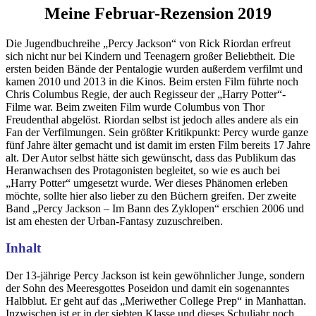
Meine Februar-Rezension 2019
Die Jugendbuchreihe „Percy Jackson“ von Rick Riordan erfreut
sich nicht nur bei Kindern und Teenagern großer Beliebtheit. Die
ersten beiden Bände der Pentalogie wurden außerdem verfilmt und
kamen 2010 und 2013 in die Kinos. Beim ersten Film führte noch
Chris Columbus Regie, der auch Regisseur der „Harry Potter“-
Filme war. Beim zweiten Film wurde Columbus von Thor
Freudenthal abgelöst. Riordan selbst ist jedoch alles andere als ein
Fan der Verfilmungen. Sein größter Kritikpunkt: Percy wurde ganze
fünf Jahre älter gemacht und ist damit im ersten Film bereits 17 Jahre
alt. Der Autor selbst hätte sich gewünscht, dass das Publikum das
Heranwachsen des Protagonisten begleitet, so wie es auch bei
„Harry Potter“ umgesetzt wurde. Wer dieses Phänomen erleben
möchte, sollte hier also lieber zu den Büchern greifen. Der zweite
Band „Percy Jackson – Im Bann des Zyklopen“ erschien 2006 und
ist am ehesten der Urban-Fantasy zuzuschreiben.
Inhalt
Der 13-jährige Percy Jackson ist kein gewöhnlicher Junge, sondern
der Sohn des Meeresgottes Poseidon und damit ein sogenanntes
Halbblut. Er geht auf das „Meriwether College Prep“ in Manhattan.
Inzwischen ist er in der siebten Klasse und dieses Schuljahr noch