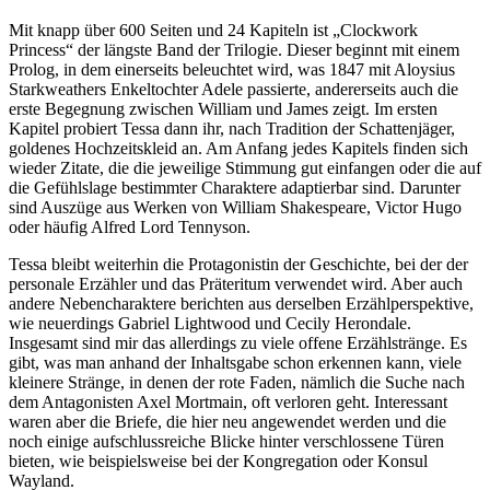
Mit knapp über 600 Seiten und 24 Kapiteln ist „Clockwork
Princess“ der längste Band der Trilogie. Dieser beginnt mit einem
Prolog, in dem einerseits beleuchtet wird, was 1847 mit Aloysius
Starkweathers Enkeltochter Adele passierte, andererseits auch die
erste Begegnung zwischen William und James zeigt. Im ersten
Kapitel probiert Tessa dann ihr, nach Tradition der Schattenjäger,
goldenes Hochzeitskleid an. Am Anfang jedes Kapitels finden sich
wieder Zitate, die die jeweilige Stimmung gut einfangen oder die auf
die Gefühlslage bestimmter Charaktere adaptierbar sind. Darunter
sind Auszüge aus Werken von William Shakespeare, Victor Hugo
oder häufig Alfred Lord Tennyson.
Tessa bleibt weiterhin die Protagonistin der Geschichte, bei der der
personale Erzähler und das Präteritum verwendet wird. Aber auch
andere Nebencharaktere berichten aus derselben Erzählperspektive,
wie neuerdings Gabriel Lightwood und Cecily Herondale.
Insgesamt sind mir das allerdings zu viele offene Erzählstränge. Es
gibt, was man anhand der Inhaltsgabe schon erkennen kann, viele
kleinere Stränge, in denen der rote Faden, nämlich die Suche nach
dem Antagonisten Axel Mortmain, oft verloren geht. Interessant
waren aber die Briefe, die hier neu angewendet werden und die
noch einige aufschlussreiche Blicke hinter verschlossene Türen
bieten, wie beispielsweise bei der Kongregation oder Konsul
Wayland.