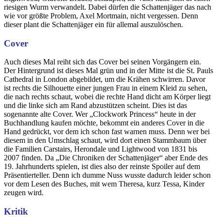
riesigen Wurm verwandelt. Dabei dürfen die Schattenjäger das nach
wie vor größte Problem, Axel Mortmain, nicht vergessen. Denn
dieser plant die Schattenjäger ein für allemal auszulöschen.
Cover
Auch dieses Mal reiht sich das Cover bei seinen Vorgängern ein.
Der Hintergrund ist dieses Mal grün und in der Mitte ist die St. Pauls
Cathedral in London abgebildet, um die Krähen schwirren. Davor
ist rechts die Silhouette einer jungen Frau in einem Kleid zu sehen,
die nach rechts schaut, wobei die rechte Hand dicht am Körper liegt
und die linke sich am Rand abzustützen scheint. Dies ist das
sogenannte alte Cover. Wer „Clockwork Princess“ heute in der
Buchhandlung kaufen möchte, bekommt ein anderes Cover in die
Hand gedrückt, vor dem ich schon fast warnen muss. Denn wer bei
diesem in den Umschlag schaut, wird dort einen Stammbaum über
die Familien Carstairs, Herondale und Lightwood von 1831 bis
2007 finden. Da „Die Chroniken der Schattenjäger“ aber Ende des
19. Jahrhunderts spielen, ist dies also der reinste Spoiler auf dem
Präsentierteller. Denn ich dumme Nuss wusste dadurch leider schon
vor dem Lesen des Buches, mit wem Theresa, kurz Tessa, Kinder
zeugen wird.
Kritik