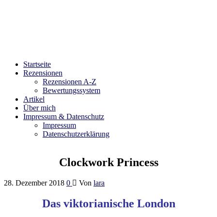
Bibliophilara
Möge die Liebe zu Büchern niemals enden
Startseite
Rezensionen
Rezensionen A-Z
Bewertungssystem
Artikel
Über mich
Impressum & Datenschutz
Impressum
Datenschutzerklärung
Clockwork Princess
28. Dezember 2018
0
Von
lara
Das viktorianische London