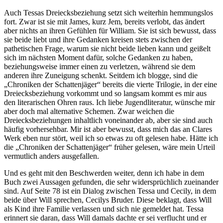
Auch Tessas Dreiecksbeziehung setzt sich weiterhin hemmungslos
fort. Zwar ist sie mit James, kurz Jem, bereits verlobt, das ändert
aber nichts an ihren Gefühlen für William. Sie ist sich bewusst, dass
sie beide liebt und ihre Gedanken kreisen stets zwischen der
pathetischen Frage, warum sie nicht beide lieben kann und geißelt
sich im nächsten Moment dafür, solche Gedanken zu haben,
beziehungsweise immer einen zu verletzen, während sie dem
anderen ihre Zuneigung schenkt. Seitdem ich blogge, sind die
„Chroniken der Schattenjäger“ bereits die vierte Trilogie, in der eine
Dreiecksbeziehung vorkommt und so langsam kommt es mir aus
den literarischen Ohren raus. Ich liebe Jugendliteratur, wünsche mir
aber doch mal alternative Schemen. Zwar weichen die
Dreiecksbeziehungen inhaltlich voneinander ab, aber sie sind auch
häufig vorhersehbar. Mir ist aber bewusst, dass mich das an Clares
Werk eben nur stört, weil ich so etwas zu oft gelesen habe. Hätte ich
die „Chroniken der Schattenjäger“ früher gelesen, wäre mein Urteil
vermutlich anders ausgefallen.
Und es geht mit den Beschwerden weiter, denn ich habe in dem
Buch zwei Aussagen gefunden, die sehr widersprüchlich zueinander
sind. Auf Seite 78 ist ein Dialog zwischen Tessa und Cecily, in dem
beide über Will sprechen, Cecilys Bruder. Diese beklagt, dass Will
als Kind ihre Familie verlassen und sich nie gemeldet hat. Tessa
erinnert sie daran, dass Will damals dachte er sei verflucht und er