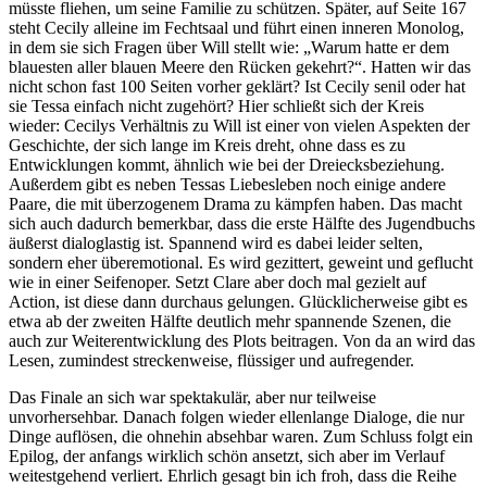
müsste fliehen, um seine Familie zu schützen. Später, auf Seite 167
steht Cecily alleine im Fechtsaal und führt einen inneren Monolog,
in dem sie sich Fragen über Will stellt wie: „Warum hatte er dem
blauesten aller blauen Meere den Rücken gekehrt?“. Hatten wir das
nicht schon fast 100 Seiten vorher geklärt? Ist Cecily senil oder hat
sie Tessa einfach nicht zugehört? Hier schließt sich der Kreis
wieder: Cecilys Verhältnis zu Will ist einer von vielen Aspekten der
Geschichte, der sich lange im Kreis dreht, ohne dass es zu
Entwicklungen kommt, ähnlich wie bei der Dreiecksbeziehung.
Außerdem gibt es neben Tessas Liebesleben noch einige andere
Paare, die mit überzogenem Drama zu kämpfen haben. Das macht
sich auch dadurch bemerkbar, dass die erste Hälfte des Jugendbuchs
äußerst dialoglastig ist. Spannend wird es dabei leider selten,
sondern eher überemotional. Es wird gezittert, geweint und geflucht
wie in einer Seifenoper. Setzt Clare aber doch mal gezielt auf
Action, ist diese dann durchaus gelungen. Glücklicherweise gibt es
etwa ab der zweiten Hälfte deutlich mehr spannende Szenen, die
auch zur Weiterentwicklung des Plots beitragen. Von da an wird das
Lesen, zumindest streckenweise, flüssiger und aufregender.
Das Finale an sich war spektakulär, aber nur teilweise
unvorhersehbar. Danach folgen wieder ellenlange Dialoge, die nur
Dinge auflösen, die ohnehin absehbar waren. Zum Schluss folgt ein
Epilog, der anfangs wirklich schön ansetzt, sich aber im Verlauf
weitestgehend verliert. Ehrlich gesagt bin ich froh, dass die Reihe