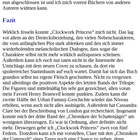
nun abgeschlossen ist und ich mich vorerst Büchern von anderen
Autoren widmen kann.
Fazit
Wirklich fesseln konnte „Clockwork Princess“ mich nicht. Das lag
vor allem an der Dreiecksbeziehung, den vielen Nebencharakteren,
die vom anfänglichen Plot stark ablenken und den sich immer
wiederholenden melancholischen Dialogen, dass sogar die
Charaktere selbst nicht mehr wirklich aufzupassen scheinen.
Außerdem kann ich euch nur raten nicht in die Innenseite des
Umschlags mit dem neuen Cover zu schauen, da dort ein
spoilerreicher Stammbaum auf euch wartet. Damit hat sich das Buch
grandios selbst ins eigene Fleisch geschnitten. Nicht zu vergessen
sind allerdings die positiven Aspekte des letzten Bands der Trilogie.
Die Figuren sind mittelmäßig bis sehr gut gezeichnet, allen voran
mein Favorit Henry Branwell konnte punkten. Zudem kann die
zweite Hälfte der Urban Fantasy-Geschichte wieder das Niveau
erhöhen, wenn auch nicht alles ausbügeln. Außerdem hat Cassandra
Clare bei der Beschreibung von London gut recherchiert. Insgesamt
konnte mich der dritte Band der „Chroniken der Schattenjäger“ am
wenigsten überzeugen. Es war in Ordnung, aber definitiv nicht
mehr. Deswegen gebe ich „Clockwork Princess“ zwei von fünf
Federn. Trotzdem kann ich mir vorstellen, Clare mit den „Chroniken
der Unterwelt“ eines Tages noch eine Chance zu geben, denn