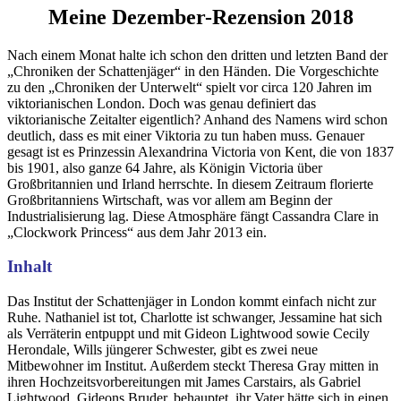
Meine Dezember-Rezension 2018
Nach einem Monat halte ich schon den dritten und letzten Band der
„Chroniken der Schattenjäger“ in den Händen. Die Vorgeschichte
zu den „Chroniken der Unterwelt“ spielt vor circa 120 Jahren im
viktorianischen London. Doch was genau definiert das
viktorianische Zeitalter eigentlich? Anhand des Namens wird schon
deutlich, dass es mit einer Viktoria zu tun haben muss. Genauer
gesagt ist es Prinzessin Alexandrina Victoria von Kent, die von 1837
bis 1901, also ganze 64 Jahre, als Königin Victoria über
Großbritannien und Irland herrschte. In diesem Zeitraum florierte
Großbritanniens Wirtschaft, was vor allem am Beginn der
Industrialisierung lag. Diese Atmosphäre fängt Cassandra Clare in
„Clockwork Princess“ aus dem Jahr 2013 ein.
Inhalt
Das Institut der Schattenjäger in London kommt einfach nicht zur
Ruhe. Nathaniel ist tot, Charlotte ist schwanger, Jessamine hat sich
als Verräterin entpuppt und mit Gideon Lightwood sowie Cecily
Herondale, Wills jüngerer Schwester, gibt es zwei neue
Mitbewohner im Institut. Außerdem steckt Theresa Gray mitten in
ihren Hochzeitsvorbereitungen mit James Carstairs, als Gabriel
Lightwood, Gideons Bruder, behauptet, ihr Vater hätte sich in einen