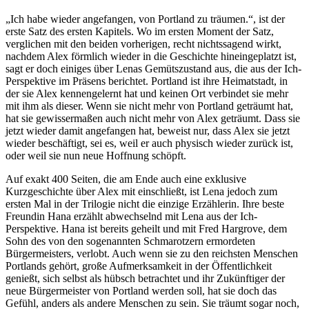
„Ich habe wieder angefangen, von Portland zu träumen.“, ist der
erste Satz des ersten Kapitels. Wo im ersten Moment der Satz,
verglichen mit den beiden vorherigen, recht nichtssagend wirkt,
nachdem Alex förmlich wieder in die Geschichte hineingeplatzt ist,
sagt er doch einiges über Lenas Gemütszustand aus, die aus der Ich-
Perspektive im Präsens berichtet. Portland ist ihre Heimatstadt, in
der sie Alex kennengelernt hat und keinen Ort verbindet sie mehr
mit ihm als dieser. Wenn sie nicht mehr von Portland geträumt hat,
hat sie gewissermaßen auch nicht mehr von Alex geträumt. Dass sie
jetzt wieder damit angefangen hat, beweist nur, dass Alex sie jetzt
wieder beschäftigt, sei es, weil er auch physisch wieder zurück ist,
oder weil sie nun neue Hoffnung schöpft.
Auf exakt 400 Seiten, die am Ende auch eine exklusive
Kurzgeschichte über Alex mit einschließt, ist Lena jedoch zum
ersten Mal in der Trilogie nicht die einzige Erzählerin. Ihre beste
Freundin Hana erzählt abwechselnd mit Lena aus der Ich-
Perspektive. Hana ist bereits geheilt und mit Fred Hargrove, dem
Sohn des von den sogenannten Schmarotzern ermordeten
Bürgermeisters, verlobt. Auch wenn sie zu den reichsten Menschen
Portlands gehört, große Aufmerksamkeit in der Öffentlichkeit
genießt, sich selbst als hübsch betrachtet und ihr Zukünftiger der
neue Bürgermeister von Portland werden soll, hat sie doch das
Gefühl, anders als andere Menschen zu sein. Sie träumt sogar noch,