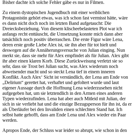
Bisher dachte ich solche Fehler gäbe es nur in Filmen.
Zu einem dystopischen Jugendbuch mit einer weiblichen
Protagonistin gehört etwas, was ich schon fast vermisst hätte, wäre
es dann nicht doch noch im letzten Band aufgetaucht: Die
Dreiecksbeziehung. Von diesem klischeebelasteten Plot war ich
anfangs recht enttäuscht, die Umsetzung konnte mich dann aber
tatsächlich noch positiv überraschen. Die erste Figur wäre Lena,
deren erste große Liebe Alex ist, sie ihn aber für tot hielt und
deswegen auf die Annäherungsversuche von Julian einging. Nun
merkt sie, dass sie mehr für Alex empfindet als für Julian. Alex gibt
ihr aber einen klaren Korb. Diese Zurückweisung verletzt sie so
sehr, dass sie Trost bei Julian sucht, was Alex wiederum noch
abweisender macht und so steckt Lena tief in einem inneren
Konflikt. Auch Alex‘ Sicht ist verständlich, der Lena am Ende von
„Delirium“ gerettet hat, verhaftet und gefoltert wurde und laut
eigener Aussage durch die Hoffnung Lena wiederzusehen nicht
aufgegeben hat, um sie letztendlich in den Armen eines anderen
Typen wiederzufinden. Lena hat aber auch Mitleid mit Julian, der
sich in sie verliebt hat und die einzige Bezugsperson für ihn ist, da er
als Überläufer bei den Invaliden einen schlechten Stand hat. Ich
selbst hatte gehofft, dass am Ende Lena und Alex wieder ein Paar
werden.
Apropos Ende, der Schluss war leider so abrupt, wie schon in den