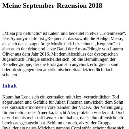
Meine September-Rezension 2018
„Missa pro defunctis“ ist Latein und bedeutet in etwa „Totenmesse“.
Das Synonym dafür ist „Requiem“, das sowohl die Heilige Messe,
als auch das dazugehörige Musikstück bezeichnet. „Requiem“ ist
aber auch der dritte und letzte Band der Amor-Trilogie von Lauren
Oliver aus dem Jahr 2016. Mit dem Abschluss der dystopischen
Jugendbuch-Trilogie entscheidet sich, ob die Bemühungen der
Rebellengruppe, der die Protagonistin angehört, erfolgreich sind
oder ob sie gegen den amerikanischen Staat letztendlich doch
scheitert.
Inhalt
Kaum hat Lena sich einigermaßen mit Alex‘ vermeintlichen Tod
abgefunden und Gefühle für Julian Fineman entwickelt, dem Sohn
des kürzlich ermordeten Vorsitzenden der VDFA, der Vereinigung
für ein deliriafreies Amerika, taucht Alex plötzlich wieder auf. Doch
er will nichts mehr mit Lena zu tun haben, da sie ihn offensichtlich
bereits ausgetauscht hat. Schlimmer noch, als zu der Gruppe
Invalider ein neues Mädchen namens Coral stößt, scheint diese sich