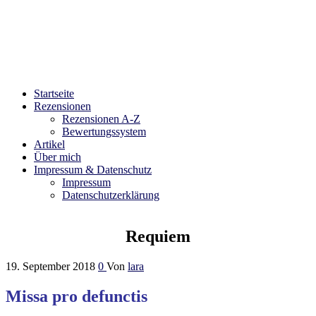
Bibliophilara
Möge die Liebe zu Büchern niemals enden
Startseite
Rezensionen
Rezensionen A-Z
Bewertungssystem
Artikel
Über mich
Impressum & Datenschutz
Impressum
Datenschutzerklärung
Requiem
19. September 2018
0
Von
lara
Missa pro defunctis