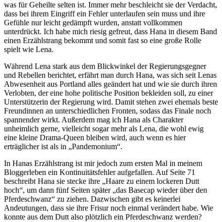
was für Geheilte selten ist. Immer mehr beschleicht sie der Verdacht,
dass bei ihrem Eingriff ein Fehler unterlaufen sein muss und ihre
Gefühle nur leicht gedämpft wurden, anstatt vollkommen
unterdrückt. Ich habe mich riesig gefreut, dass Hana in diesem Band
einen Erzählstrang bekommt und somit fast so eine große Rolle
spielt wie Lena.
Während Lena stark aus dem Blickwinkel der Regierungsgegner
und Rebellen berichtet, erfährt man durch Hana, was sich seit Lenas
Abwesenheit aus Portland alles geändert hat und wie sie durch ihren
Verlobten, der eine hohe politische Position bekleiden soll, zu einer
Unterstützerin der Regierung wird. Damit stehen zwei ehemals beste
Freundinnen an unterschiedlichen Fronten, sodass das Finale noch
spannender wirkt. Außerdem mag ich Hana als Charakter
unheimlich gerne, vielleicht sogar mehr als Lena, die wohl ewig
eine kleine Drama-Queen bleiben wird, auch wenn es hier
erträglicher ist als in „Pandemonium“.
In Hanas Erzählstrang ist mir jedoch zum ersten Mal in meinem
Bloggerleben ein Kontinuitätsfehler aufgefallen. Auf Seite 71
beschreibt Hana sie stecke ihre „Haare zu einem lockeren Dutt
hoch“, um dann fünf Seiten später „das Basecap wieder über den
Pferdeschwanz“ zu ziehen. Dazwischen gibt es keinerlei
Andeutungen, dass sie ihre Frisur noch einmal verändert habe. Wie
konnte aus dem Dutt also plötzlich ein Pferdeschwanz werden?