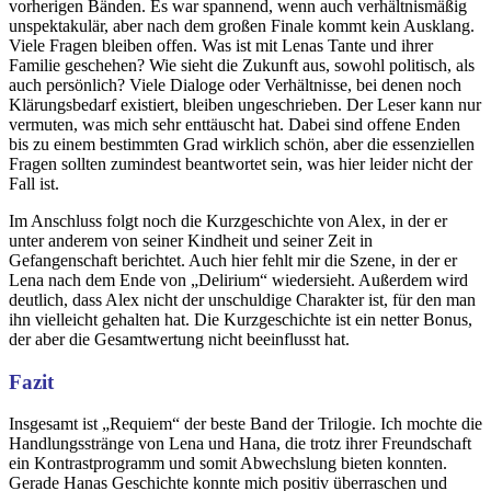
vorherigen Bänden. Es war spannend, wenn auch verhältnismäßig
unspektakulär, aber nach dem großen Finale kommt kein Ausklang.
Viele Fragen bleiben offen. Was ist mit Lenas Tante und ihrer
Familie geschehen? Wie sieht die Zukunft aus, sowohl politisch, als
auch persönlich? Viele Dialoge oder Verhältnisse, bei denen noch
Klärungsbedarf existiert, bleiben ungeschrieben. Der Leser kann nur
vermuten, was mich sehr enttäuscht hat. Dabei sind offene Enden
bis zu einem bestimmten Grad wirklich schön, aber die essenziellen
Fragen sollten zumindest beantwortet sein, was hier leider nicht der
Fall ist.
Im Anschluss folgt noch die Kurzgeschichte von Alex, in der er
unter anderem von seiner Kindheit und seiner Zeit in
Gefangenschaft berichtet. Auch hier fehlt mir die Szene, in der er
Lena nach dem Ende von „Delirium“ wiedersieht. Außerdem wird
deutlich, dass Alex nicht der unschuldige Charakter ist, für den man
ihn vielleicht gehalten hat. Die Kurzgeschichte ist ein netter Bonus,
der aber die Gesamtwertung nicht beeinflusst hat.
Fazit
Insgesamt ist „Requiem“ der beste Band der Trilogie. Ich mochte die
Handlungsstränge von Lena und Hana, die trotz ihrer Freundschaft
ein Kontrastprogramm und somit Abwechslung bieten konnten.
Gerade Hanas Geschichte konnte mich positiv überraschen und