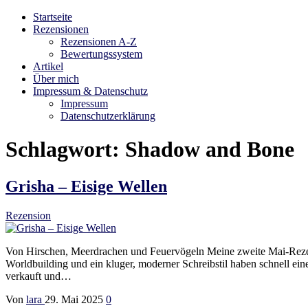
Startseite
Bibliophilara
Möge die Liebe zu Büchern niemals enden
Rezensionen
Rezensionen A-Z
Bewertungssystem
Artikel
Über mich
Impressum & Datenschutz
Impressum
Datenschutzerklärung
Schlagwort:
Shadow and Bone
Grisha – Eisige Wellen
Rezension
Von Hirschen, Meerdrachen und Feuervögeln Meine zweite Mai-Rezensi
Worldbuilding und ein kluger, moderner Schreibstil haben schnell ei
verkauft und…
Von
lara
29. Mai 2025
0