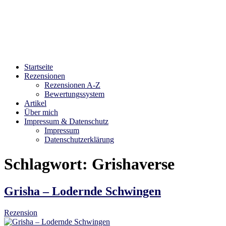
Bibliophilara
Möge die Liebe zu Büchern niemals enden
Startseite
Rezensionen
Rezensionen A-Z
Bewertungssystem
Artikel
Über mich
Impressum & Datenschutz
Impressum
Datenschutzerklärung
Schlagwort:
Grishaverse
Grisha – Lodernde Schwingen
Rezension