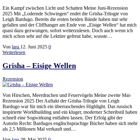
Ein Kampf zwischen Licht und Schatten Meine Juni-Rezension
2025 Mit „Lodernde Schwingen“ endet die Grisha-Trilogie von
Leigh Bardugo. Bereits die ersten beiden Bände haben mir sehr
gefallen und der Cliffhanger am Ende von „Eisige Wellen“ hat mich
quasi dazu gezwungen, sofort weiterzulesen. Doch auch wenn ich
mich schon sehr auf die Lektüre gefreut habe, wusste…
Von
lara
12. Juni 2025
0
Weiterlesen
Grisha – Eisige Wellen
Rezension
Von Hirschen, Meerdrachen und Feuervögeln Meine zweite Mai-
Rezension 2025 Der Auftakt der Grisha-Trilogie von Leigh
Bardugo war für mich ein überraschendes Highlight. Das russisch
inspirierte Worldbuilding und ein kluger, moderner Schreibstil haben
schnell eine Sogwirkung entfalten lassen. Der Erfolg gibt der
Autorin Recht: Bardugos englischsprachige Bücher haben sich mehr
als 2,5 Millionen Mal verkauft und…
Von
lara
29. Mai 2025
0