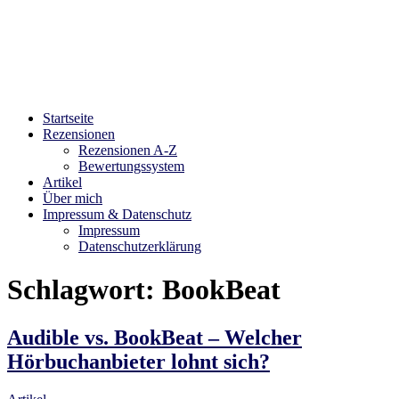
Bibliophilara
Möge die Liebe zu Büchern niemals enden
Startseite
Rezensionen
Rezensionen A-Z
Bewertungssystem
Artikel
Über mich
Impressum & Datenschutz
Impressum
Datenschutzerklärung
Schlagwort:
BookBeat
Audible vs. BookBeat – Welcher
Hörbuchanbieter lohnt sich?